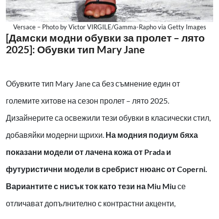
Versace – Photo by Victor VIRGILE/Gamma-Rapho via Getty Images
[Дамски модни обувки за пролет – лято
2025]: Обувки тип Mary Jane
Обувките тип Mary Jane са без съмнение един от
големите хитове на сезон пролет – лято 2025.
Дизайнерите са освежили тези обувки в класически стил,
добавяйки модерни щрихи.
На модния подиум бяха
показани модели от лачена кожа от
Prada
и
футуристични модели в сребрист нюанс от Coperni.
Вариантите с нисък ток като тези на Miu Miu
се
отличават допълнително с контрастни акценти,