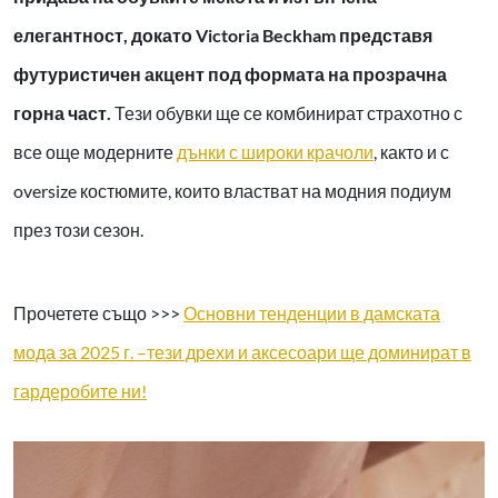
елегантност, докато Victoria Beckham представя
футуристичен акцент под формата на прозрачна
горна част.
Тези обувки ще се комбинират страхотно с
все още модерните
дънки с широки крачоли
, както и с
oversize костюмите, които властват на модния подиум
през този сезон.
Прочетете също >>>
Основни тенденции в дамската
мода за 2025 г. –тези дрехи и аксесоари ще доминират в
гардеробите ни!