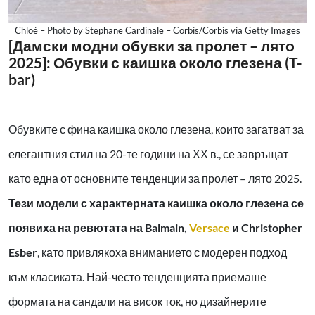
Chloé – Photo by Stephane Cardinale – Corbis/Corbis via Getty Images
[Дамски модни обувки за пролет – лято
2025]: Обувки с каишка около глезена (T-
bar)
Обувките с фина каишка около глезена, които загатват за
елегантния стил на 20-те години на ХХ в., се завръщат
като една от основните тенденции за пролет – лято 2025.
Тези модели с характерната каишка около глезена се
появиха на ревютата на Balmain,
Versace
и Christopher
Esber
, като привлякоха вниманието с модерен подход
към класиката. Най-често тенденцията приемаше
формата на сандали на висок ток, но дизайнерите