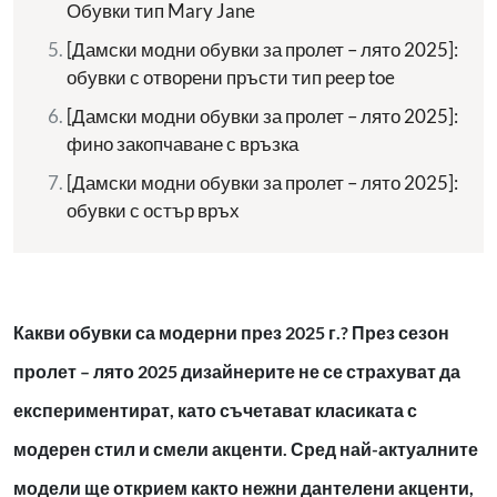
Обувки тип Mary Jane
[Дамски модни обувки за пролет – лято 2025]:
обувки с отворени пръсти тип peep toe
[Дамски модни обувки за пролет – лято 2025]:
фино закопчаване с връзка
[Дамски модни обувки за пролет – лято 2025]:
обувки с остър връх
Какви обувки са модерни през 2025 г.? През сезон
пролет – лято 2025 дизайнерите не се страхуват да
експериментират, като съчетават класиката с
модерен стил и смели акценти. Сред най-актуалните
модели ще открием както нежни дантелени акценти,