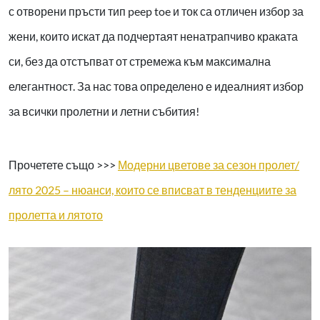
с отворени пръсти тип peep toe и ток са отличен избор за
жени, които искат да подчертаят ненатрапчиво краката
си, без да отстъпват от стремежа към максимална
елегантност. За нас това определено е идеалният избор
за всички пролетни и летни събития!
Прочетете също >>>
Модерни цветове за сезон пролет/
лято 2025 – нюанси, които се вписват в тенденциите за
пролетта и лятото