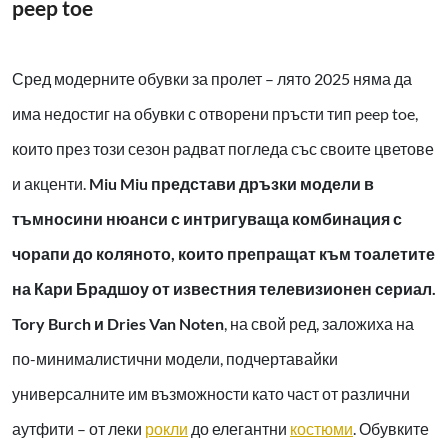
peep toe
Сред модерните обувки за пролет – лято 2025 няма да
има недостиг на обувки с отворени пръсти тип peep toe,
които през този сезон радват погледа със своите цветове
и акценти.
Miu Miu представи дръзки модели в
тъмносини нюанси с интригуваща комбинация с
чорапи до коляното, които препращат към тоалетите
на Кари Брадшоу от известния телевизионен сериал.
Tory Burch и Dries Van Noten
,
на свой ред, заложиха на
по-минималистични модели, подчертавайки
универсалните им възможности като част от различни
аутфити – от леки
рокли
до елегантни
костюми
. Обувките