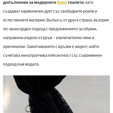
допълнение за модерните
бохо
тоалети
, като
създават хармоничен дует със свободните рокли и
естествените материи.
Burberry,
от друга страна, възприе
по-авангарден подход с предложението за обувки,
направени изцяло от връв – изключително леки и
оригинални. Закопчаването с връзки е акцент, който
съчетава ненатрапчива елегантност със съвременен
подход към модата.