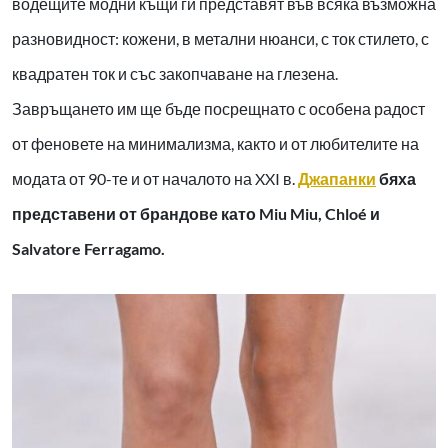
водещите модни къщи ги представят във всяка възможна
разновидност: кожени, в метални нюанси, с ток стилето, с
квадратен ток и със закопчаване на глезена.
Завръщането им ще бъде посрещнато с особена радост
от феновете на минимализма, както и от любителите на
модата от 90-те и от началото на XXI в.
Джапанки
бяха
представени от брандове като Miu Miu, Chloé и
Salvatore Ferragamo.