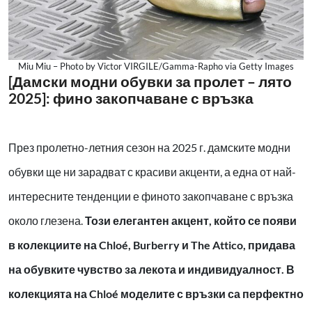
Miu Miu – Photo by Victor VIRGILE/Gamma-Rapho via Getty Images
[Дамски модни обувки за пролет – лято
2025]: фино закопчаване с връзка
През пролетно-летния сезон на 2025 г. дамските модни
обувки ще ни зарадват с красиви акценти, а една от най-
интересните тенденции е финото закопчаване с връзка
около глезена.
Този елегантен акцент, който се появи
в колекциите на Chloé, Burberry и The Attico, придава
на обувките чувство за лекота и индивидуалност. В
колекцията на Chloé моделите с връзки са перфектно