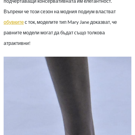
подчертаващи консервативната им елегантност.
Въпреки че този сезон на модния подиум властват
обувките
с ток, моделите тип Mary Jane доказват, че
равните модели могат да бъдат също толкова
атрактивни!