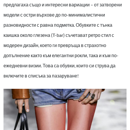
предлагаха също и интересни вариации – от затворени
модели с остри върхове до по-минималистични
разновидности с равна подметка. Обувките с тънка
каишка около глезена (T-bar) съчетават ретро стил с
модерен дизайн, което ги превръща в страхотно
допълнение както към елегантни рокли, така и към по-
ежедневни визии. Това са обувки, които си струва да
включите в списъка за пазаруване!