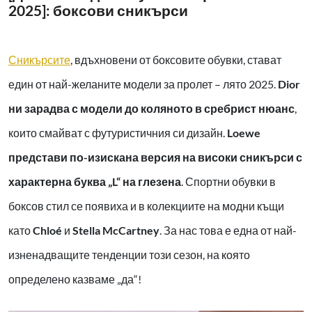
2025]: боксови сникърси
Сникърсите
, вдъхновени от боксовите обувки, стават
един от най-желаните модели за пролет – лято 2025.
Dior
ни зарадва с модели до коляното в сребрист нюанс
,
които смайват с футуристичния си дизайн.
Loewe
представи по-изискана версия на високи сникърси с
характерна буква „L“ на глезена
. Спортни обувки в
боксов стил се появиха и в колекциите на модни къщи
като
Chloé
и
Stella McCartney
. За нас това е една от най-
изненадващите тенденции този сезон, на която
определено казваме „да“!