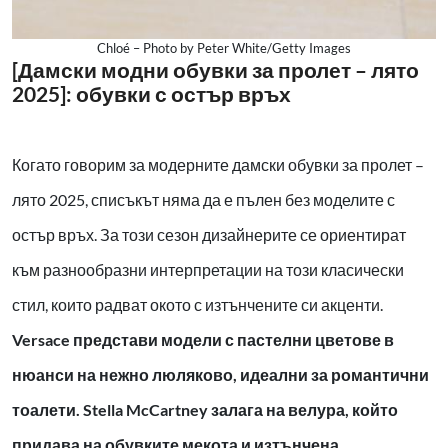
Chloé – Photo by Peter White/Getty Images
[Дамски модни обувки за пролет – лято
2025]: обувки с остър връх
Когато говорим за модерните дамски обувки за пролет –
лято 2025, списъкът няма да е пълен без моделите с
остър връх. За този сезон дизайнерите се ориентират
към разнообразни интерпретации на този класически
стил, които радват окото с изтънчените си акценти.
Versace представи модели с пастелни цветове в
нюанси на нежно люляково, идеални за романтични
тоалети. Stella McCartney залага на велура, който
придава на обувките мекота и изтънчена