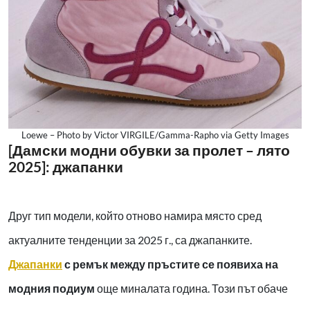
Loewe – Photo by Victor VIRGILE/Gamma-Rapho via Getty Images
[Дамски модни обувки за пролет – лято
2025]: джапанки
Друг тип модели, който отново намира място сред
актуалните тенденции за 2025 г., са джапанките.
Джапанки
с ремък между пръстите се появиха на
модния подиум
още миналата година. Този път обаче