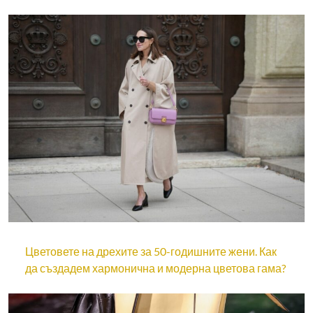
Цветовете на дрехите за 50-годишните жени. Как
да създадем хармонична и модерна цветова гама?