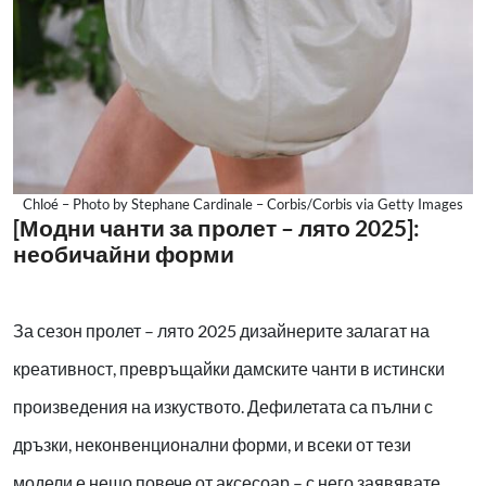
Chloé – Photo by Stephane Cardinale – Corbis/Corbis via Getty Images
[Модни чанти за пролет – лято 2025]:
необичайни форми
За сезон пролет – лято 2025 дизайнерите залагат на
креативност, превръщайки дамските чанти в истински
произведения на изкуството. Дефилетата са пълни с
дръзки, неконвенционални форми, и всеки от тези
модели е нещо повече от аксесоар – с него заявявате