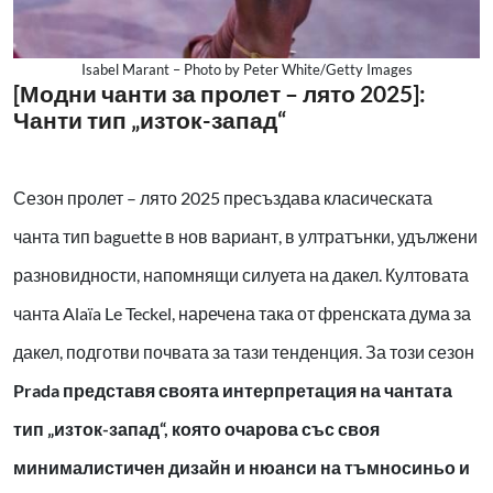
Isabel Marant – Photo by Peter White/Getty Images
[Модни чанти за пролет – лято 2025]:
Чанти тип „изток-запад“
Сезон пролет – лято 2025 пресъздава класическата
чанта тип baguette в нов вариант, в ултратънки, удължени
разновидности, напомнящи силуета на дакел. Култовата
чанта Alaïa Le Teckel, наречена така от френската дума за
дакел, подготви почвата за тази тенденция. За този сезон
Prada
представя своята интерпретация на чантата
тип „изток-запад“, която очарова със своя
минималистичен дизайн и нюанси на тъмносиньо и