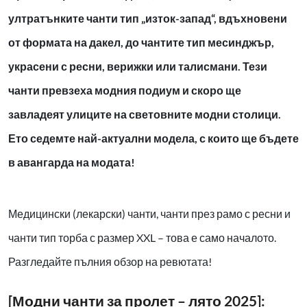
ултратънките чанти тип „изток-запад“, вдъхновени
от формата на дакел, до чантите тип месинджър,
украсени с ресни, верижки или талисмани. Тези
чанти превзеха модния подиум и скоро ще
завладеят улиците на световните модни столици.
Ето седемте най-актуални модела, с които ще бъдете
в авангарда на модата!
Медицински (лекарски) чанти, чанти през рамо с ресни и
чанти тип торба с размер XXL – това е само началото.
Разгледайте пълния обзор на ревютата!
[Модни чанти за пролет – лято 2025]: