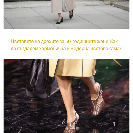
Цветовете на дрехите за 50-годишните жени. Как
да създадем хармонична и модерна цветова гама?