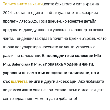
Талисманите за чанти
, които бяха голям хит в края на
2024 г., остават един от най-актуалните аксесоари за
пролет – лято 2025. Този дребен, но ефектен детайл
придава индивидуалност и уникален характер на всяка
чанта. Тенденцията отдава почит на Джейн Бъркин, която
първа популяризира носенето на чанти, украсени с
различни талисмани.
В последните си колекции Miu
Miu, Balenciaga и Prada показаха модерни чанти,
украсени не само със специални талисмани, но и
със
шалчета
, книги и други аксесоари.
Ако любимата
ви дамска чанта още не притежава такъв стилен акцент,
сега е идеалният момент да го добавите!