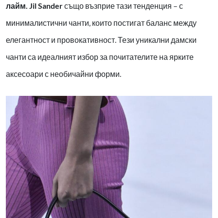
лайм. Jil Sander
също възприе тази тенденция – с
минималистични чанти, които постигат баланс между
елегантност и провокативност. Тези уникални дамски
чанти са идеалният избор за почитателите на ярките
аксесоари с необичайни форми.