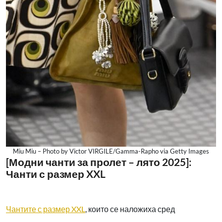
Miu Miu – Photo by Victor VIRGILE/Gamma-Rapho via Getty Images
[Модни чанти за пролет – лято 2025]:
Чанти с размер XXL
Чантите с размер XXL
, които се наложиха сред