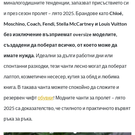
миналогодишните тенденции, запазват присъствието си
и през сезон пролет – лято 2025. Брандове като
Chloé,
Moschino, Coach, Fendi, Stella McCartney и Louis Vuitton
без изключение възприемат oversize моделите,
създадени да поберат всичко, от което може да
имате нужда.
Идеални за дълги работни дни или
спонтанни разходки, тези чанти лесно могат да поберат
лаптоп, козметичен несесер, кутия за обяд и любима
книга. В такава чанта можете спокойно да сложите и
резервен чифт
обувки
! Модните чанти за пролет – лято
2025 са доказателство, че стилното и практичното вървят
ръка за ръка.