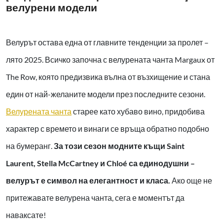
велурени модели
Велурът остава една от главните тенденции за пролет –
лято 2025. Всичко започна с велурената чанта Margaux от
The Row, която предизвика вълна от възхищение и стана
един от най-желаните модели през последните сезони.
Велурената чанта
старее като хубаво вино, придобива
характер с времето и винаги се връща обратно подобно
на бумеранг.
За този сезон модните къщи Saint
Laurent, Stella McCartney и Chloé са единодушни –
велурът е символ на елегантност и класа.
Ако още не
притежавате велурена чанта, сега е моментът да
наваксате!