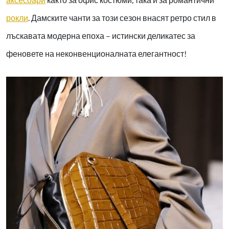
рокли
. Дамските чанти за този сезон внасят ретро стил в
лъскавата модерна епоха – истински деликатес за
феновете на неконвенционалната елегантност!