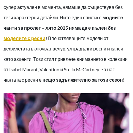
супер актуален в момента, нямаше да съществува без
тези характерни детайли. Нито един списък с
модните
чанти за пролет – лято 2025 няма да е пълен без
моделите с ресни
!
Впечатляващите модели от
дефилетата включват велур, ултрадълги ресни и капси
като акценти. Този стил привлече вниманието в колекции
от Isabel Marant, Valentino и Stella McCartney. За нас
чантата с ресни е
нещо задължително за този сезон!