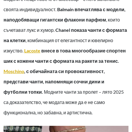
своята индивидуалност.
Balmain впечатлява с модели,
наподобяващи гигантски флакони парфюм
, които
съчетават лукс и хумор.
Chanel показа чанти с формата
на клетки
, комбинация от елегантност и ювелирно
изкуство.
Lacoste
внесе в това многообразие спортен
шик с кожени чанти с формата на ракети за тенис.
Moschino
, с обичайната си провокативност,
представи чанти, напомнящи сочни дини и
футболни топки.
Модните чанти за пролет – лято 2025
са доказателство, че модата може да е не само
функционална, но забавна, и артистична.