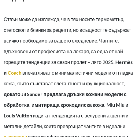
Отвън може да изглежда, че в тях носите термометър,
стетоскоп и бланки за рецепти, но всъщност те съдържат
всичко необходимо за вашето ежедневие. Чантите,
вдъхновени от професията на лекаря, са една от най-
горещите тенденции за сезон пролет – лято 2025.
Hermès
и
Coach
впечатляват с минималистични модели от гладка
кожа, които съчетават елегантност и функционалност,
докато Jil Sander предлага дръзки кожени модели с
обработка, имитираща крокодилска кожа. Miu Miu и
Louis Vuitton
издигат тенденцията с велурени акценти и
метални детайли, които превръщат чантите в идеални
аксесоари
както за офис костюми, така и за романтични