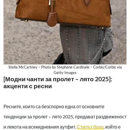
Stella McCartney – Photo by Stephane Cardinale – Corbis/Corbis via
Getty Images
[Модни чанти за пролет – лято 2025]:
акценти с ресни
Ресните, които са безспорно една от основните
тенденции за пролет – лято 2025, придават раздвиженост
и лекота на всекидневния аутфит.
Стилът бохо
,
който е