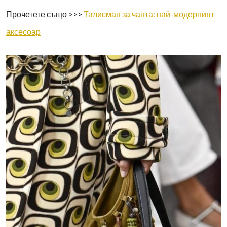
Прочетете също >>>
Талисман за чанта: най-модерният
аксесоар