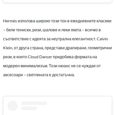
Hermès използва широко този тон в ежедневните класики
– бели тениски, ризи, шалове и леки якета – всичко в
съответствие с идеята за неутрална елегантност. Calvin
Klein, от друга страна, представи драпирани, геометрични
ризи, в които Cloud Dancer придобива формата на
модерен минимализъм. Този нюанс не се нуждае от
аксесоари – светлината е достатъчна.