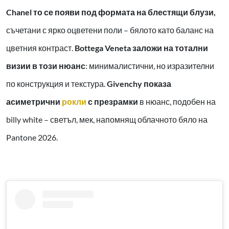
Chanel то се появи под формата на блестящи блузи,
съчетани с ярко оцветени поли – бялото като баланс на
цветния контраст.
Bottega Veneta заложи на тотални
визии в този нюанс
: минималистични, но изразителни
по конструкция и текстура.
Givenchy показа
асиметрични
рокли
с презрамки
в нюанс, подобен на
billy white – светъл, мек, напомнящ облачното бяло на
Pantone 2026.