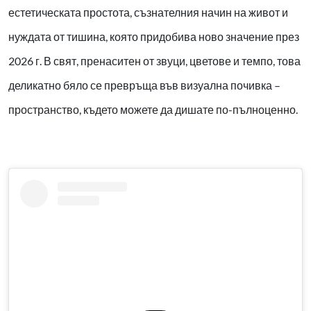
естетическата простота, съзнателния начин на живот и
нуждата от тишина, която придобива ново значение през
2026 г. В свят, пренаситен от звуци, цветове и темпо, това
деликатно бяло се превръща във визуална почивка –
пространство, където можете да дишате по-пълноценно.