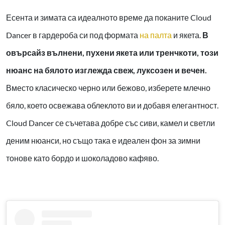
Есента и зимата са идеалното време да поканите Cloud
Dancer в гардероба си под формата
на палта
и якета.
В
овърсайз вълнени, пухени якета или тренчкоти, този
нюанс на бялото изглежда свеж, луксозен и вечен.
Вместо класическо черно или бежово, изберете млечно
бяло, което освежава облеклото ви и добавя елегантност.
Cloud Dancer се съчетава добре със сиви, камел и светли
деним нюанси, но също така е идеален фон за зимни
тонове като бордо и шоколадово кафяво.