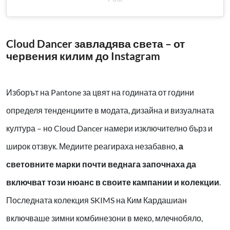
Cloud Dancer завладява света – от
червения килим до Instagram
Изборът на Pantone за цвят на годината от години
определя тенденциите в модата, дизайна и визуалната
култура – но Cloud Dancer намери изключително бърз и
широк отзвук. Медиите реагираха незабавно,
а
световните марки почти веднага започнаха да
включват този нюанс в своите кампании и колекции
.
Последната колекция SKIMS на Ким Кардашиан
включваше зимни комбинезони в меко, млечнобяло,