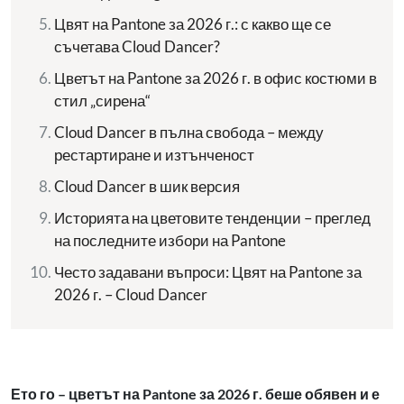
Цвят на Pantone за 2026 г.: с какво ще се
съчетава Cloud Dancer?
Цветът на Pantone за 2026 г. в офис костюми в
стил „сирена“
Cloud Dancer в пълна свобода – между
рестартиране и изтънченост
Cloud Dancer в шик версия
Историята на цветовите тенденции – преглед
на последните избори на Pantone
Често задавани въпроси: Цвят на Pantone за
2026 г. – Cloud Dancer
Ето го – цветът на Pantone за 2026 г. беше обявен и е