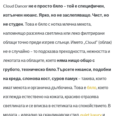
Cloud Dancer
не е просто бяло – той е специфичен,
изтънчен нюанс. Ярко, но не заслепяващо. Чист, но
не студен.
Това е бяло с нотка млечна мекота,
напомнящо разсеяна светлина или леко филтрирани
облаци точно преди изгрев слънце. Името „Cloud“ (облак)
не е случайно – то подсказва преходността, нежността и
лекотата на облаците, което
няма нищо общо с
грубото, техническо бяло.Търсете нюанси, подобни
на креда, слонова кост, суров памук
– такива, които
имат мекота и органична дълбочина. Това е
бяло
, което
изглежда естествено на кожата, красиво отразява
светлината и се вписва в естетиката на спокойствието. В
модата – идеално за скандинавски стил,
quiet luxury
и