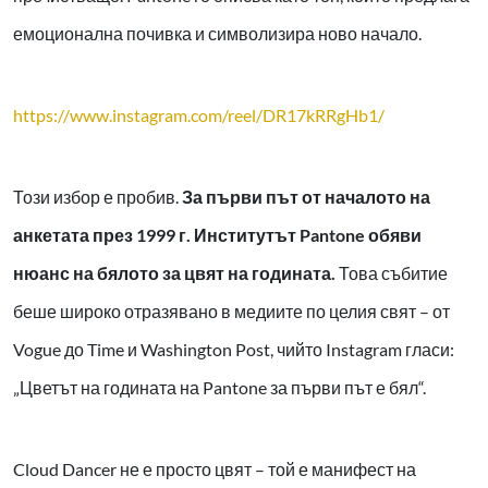
емоционална почивка и символизира ново начало.
https://www.instagram.com/reel/DR17kRRgHb1/
Този избор е пробив.
За първи път от началото на
анкетата през 1999 г. Институтът Pantone обяви
нюанс на бялото за цвят на годината.
Това събитие
беше широко отразявано в медиите по целия свят – от
Vogue до Time и Washington Post, чийто Instagram гласи:
„Цветът на годината на Pantone за първи път е бял“.
Cloud Dancer не е просто цвят – той е манифест на