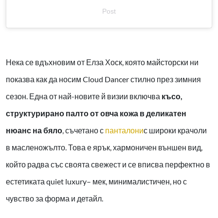
Post
Нека се вдъхновим от Елза Хоск, която майсторски ни
показва как да носим Cloud Dancer стилно през зимния
сезон. Една от най-новите й визии включва
късо,
структурирано палто от овча кожа в деликатен
нюанс на бяло
, съчетано с
панталони
с широки крачоли
в масленожълто. Това е ярък, хармоничен външен вид,
който радва със своята свежест и се вписва перфектно в
естетиката quiet luxury– мек, минималистичен, но с
чувство за форма и детайл.