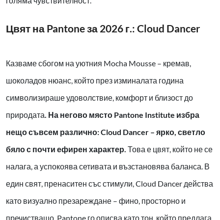
голяма чувствителност.
Цвят на Pantone за 2026 г.: Cloud Dancer
Казваме сбогом на уютния Mocha Mousse – кремав,
шоколадов нюанс, който през изминалата година
символизираше удоволствие, комфорт и близост до
природата
. На негово място Pantone Institute избра
нещо съвсем различно: Cloud Dancer – ярко, светло
бяло с почти ефирен характер.
Това е цвят, който не се
налага, а успокоява сетивата и възстановява баланса. В
един свят, пренаситен със стимули, Cloud Dancer действа
като визуално презареждане – фино, просторно и
пречистващо. Pantone го описва като тон, който предлага