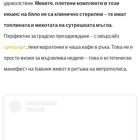
удоволствие.
Меките, плетени комплекти в този
нюанс на бяло не са клинично стерилни – те имат
топлината и мекотата на сутрешната мъгла
.
Перфектни за градско презареждане – с овърсайз
суитшърт
, леки маратонки и чаша кафе в ръка. Това не е
просто визия за мързелива неделя – това е естетически
манифест на бавния живот в ритъма на метрополиса.