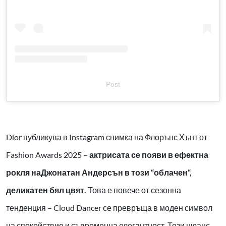
Post
Dior публикува в Instagram снимка на Флорънс Хънт от
Fashion Awards 2025 –
актрисата се появи в ефектна
рокля наДжонатан Андерсън в този “облачен“,
деликатен бял цвят.
Това е повече от сезонна
тенденция – Cloud Dancer се превръща в моден символ
на спокойствие и съвременна елегантност. Този нюанс