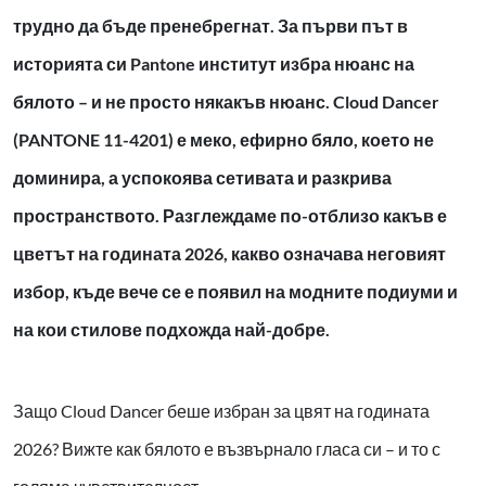
трудно да бъде пренебрегнат. За първи път в
историята си Pantone институт избра нюанс на
бялото – и не просто някакъв нюанс. Cloud Dancer
(PANTONE 11-4201) е меко, ефирно бяло, което не
доминира, а успокоява сетивата и разкрива
пространството. Разглеждаме по-отблизо какъв е
цветът на годината 2026, какво означава неговият
избор, къде вече се е появил на модните подиуми и
на кои стилове подхожда най-добре.
Защо Cloud Dancer беше избран за цвят на годината
2026? Вижте как бялото е възвърнало гласа си – и то с