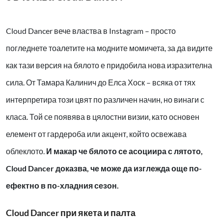
Cloud Dancer вече властва в Instagram – просто
погледнете тоалетите на модните момичета, за да видите
как тази версия на бялото е придобила нова изразителна
сила. От Тамара Калинич до Елса Хоск – всяка от тях
интерпретира този цвят по различен начин, но винаги с
класа. Той се появява в цялостни визии, като основен
елемент от гардероба или акцент, който освежава
облеклото.
И макар че бялото се асоциира с лятото,
Cloud Dancer доказва, че може да изглежда още по-
ефектно в по-хладния сезон.
Cloud Dancer при якета и палта