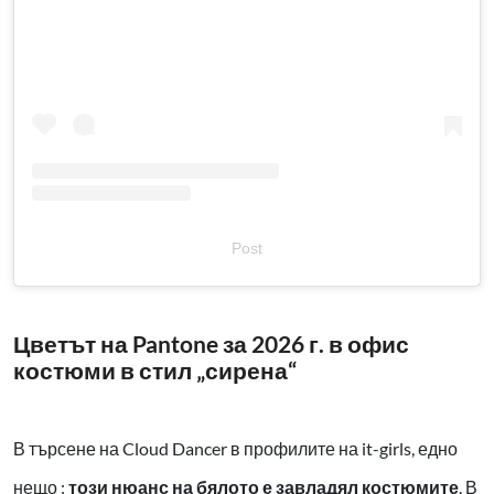
Post
Цветът на Pantone за 2026 г. в офис
костюми в стил „сирена“
В търсене на Cloud Dancer в профилите на it-girls, едно
нещо :
този нюанс на бялото е завладял костюмите
. В