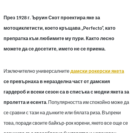
През 1928 г. Ъруин Скот проектира яке за
мотоциклетисти, което кръщава „Perfecto“, като
препратка към любимите му пури. Както лесно
можете да се досетите, името не се приема.
Изключително универсалните
дамски рокерски якета
се превърнаха в неразделна част от дамския
гардероб и всеки сезон са в списъка с модни якета за
пролетта и есента
. Популярността им спокойно може да
се сравни с тази на дънките или бялата риза. Въпреки
това, поради своите байкър-рок корени, якето все още се