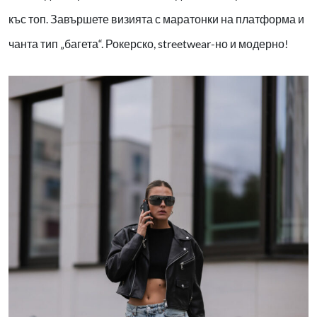
къс топ. Завършете визията с маратонки на платформа и
чанта тип „багета“. Рокерско, streetwear-но и модерно!