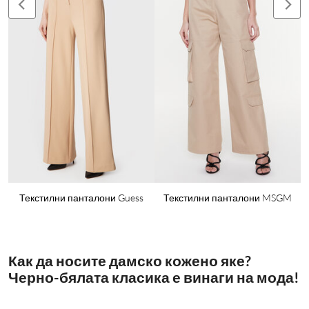
O
Текстилни панталони Guess
Текстилни панталони MSGM
Как да носите дамско кожено яке?
Черно-бялата класика е винаги на мода!