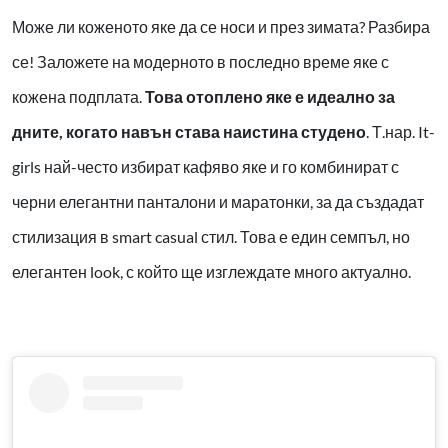
Може ли коженото яке да се носи и през зимата? Разбира
се! Заложете на модерното в последно време яке с
кожена подплата.
Това отоплено яке е идеално за
дните, когато навън става наистина студено
. Т.нар. It-
girls най-често избират кафяво яке и го комбинират с
черни елегантни панталони и маратонки, за да създадат
стилизация в smart casual стил. Това е един семпъл, но
елегантен look, с който ще изглеждате много актуално.