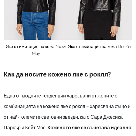
Яке от имитация на кожа Noisy
Яке от имитация на кожа DeeZee
May
Как да носите кожено яке с рокля?
Една от модните тенденции харесвани от жените е
комбинацията на кожено яке с рокля – харесвана също и
от най-големите световни звезди, като Сара Джесика
Паркър и Кейт Мос.
Коженото яке се съчетава идеално