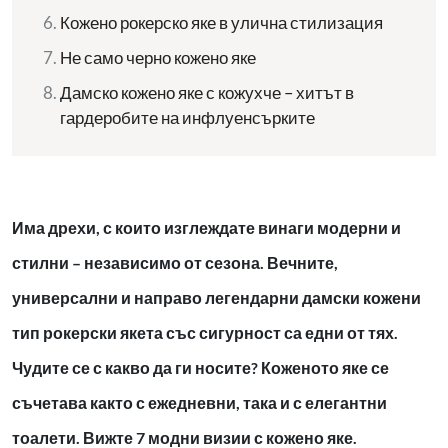
Кожено рокерско яке в улична стилизация
Не само черно кожено яке
Дамско кожено яке с кожухче – хитът в
гардеробите на инфлуенсърките
Има дрехи, с които изглеждате винаги модерни и
стилни – независимо от сезона. Вечните,
универсални и направо легендарни дамски кожени
тип рокерски якета със сигурност са едни от тях.
Чудите се с какво да ги носите? Коженото яке се
съчетава както с ежедневни, така и с елегантни
тоалети. Вижте 7 модни визии с кожено яке.