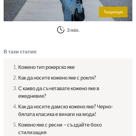
Тенденции
3 min.
В тази статия:
Кожено тип рокерско яке
Как да носите кожено яке с рокля?
С какво да съчетавате кожено яке в
ежедневие?
Как да носите дамско кожено яке? Черно-
бялата класика е винаги на мода!
Кожено яке с ресни – създайте бохо
стилизация