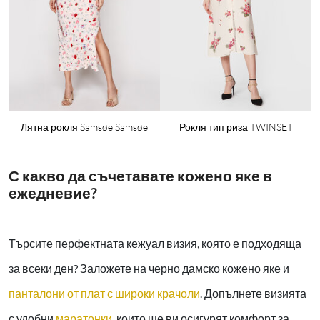
Лятна рокля Samsøe Samsøe
Рокля тип риза TWINSET
С какво да съчетавате кожено яке в
ежедневие?
Търсите перфектната кежуал визия, която е подходяща
за всеки ден? Заложете на черно дамско кожено яке и
панталони от плат с широки крачоли
. Допълнете визията
с удобни
маратонки
, които ще ви осигурят комфорт за