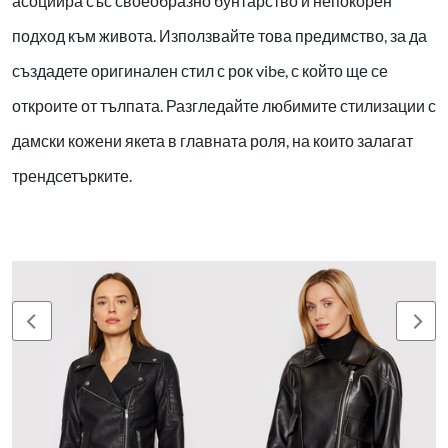
асоциира със своеобразно бунтарство и непокорен
подход към живота. Използвайте това предимство, за да
създадете оригинален стил с рок vibe, с който ще се
откроите от тълпата. Разгледайте любимите стилизации с
дамски кожени якета в главната роля, на които залагат
трендсетърките.