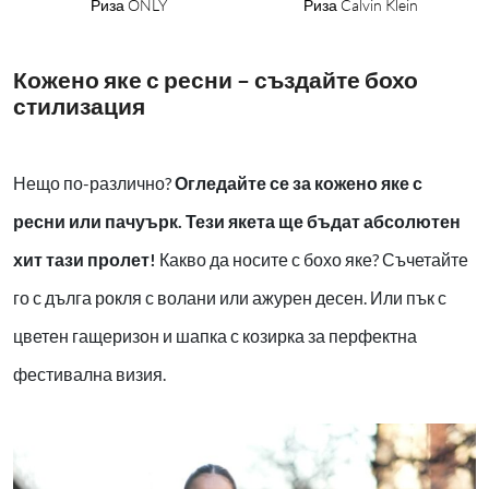
Риза ONLY
Риза Calvin Klein
Кожено яке с ресни – създайте бохо
стилизация
Нещо по-различно?
Огледайте се за кожено яке с
ресни или пачуърк. Тези якета ще бъдат абсолютен
хит тази пролет!
Какво да носите с бохо яке? Съчетайте
го с дълга рокля с волани или ажурен десен. Или пък с
цветен гащеризон и шапка с козирка за перфектна
фестивална визия.