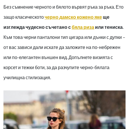
Без съмнение черното и бялото вървят ръка за ръка. Ето
защо класическото
черно дамско кожено яке
ще
изглежда чудесно съчетано с
бяла риза
или тениска
.
Към това черни панталони тип цигара или дънки с дупки –
от вас зависи дали искате да заложите на по-небрежен
или по-елегантен външен вид. Допълнете визията с
корсет и тежки боти, за да разчупите черно-бялата
училищна стилизация.