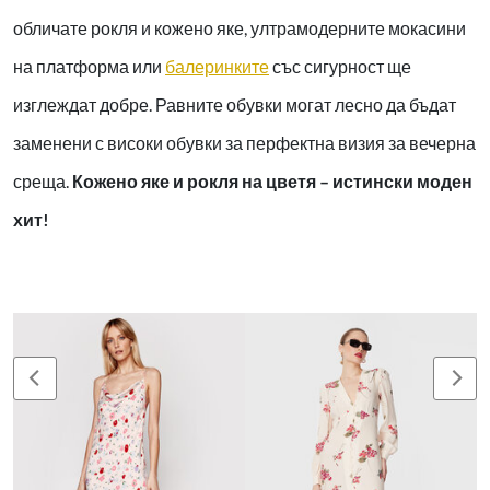
обличате рокля и кожено яке, ултрамодерните мокасини
на платформа или
балеринките
със сигурност ще
изглеждат добре. Равните обувки могат лесно да бъдат
заменени с високи обувки за перфектна визия за вечерна
среща.
Кожено яке и рокля на цветя – истински моден
хит!