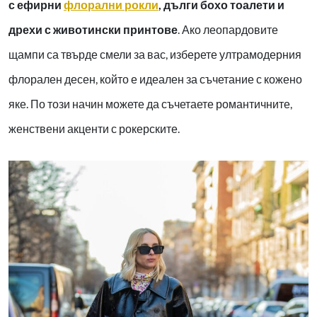
с ефирни
флорални рокли
, дълги бохо тоалети и
дрехи с животински принтове
. Ако леопардовите
щампи са твърде смели за вас, изберете ултрамодерния
флорален десен, който е идеален за съчетание с кожено
яке. По този начин можете да съчетаете романтичните,
женствени акценти с рокерските.