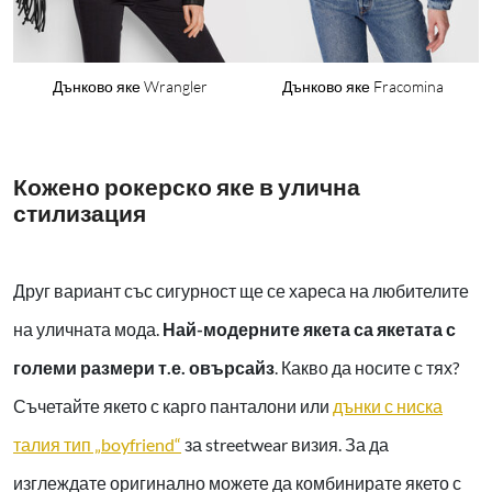
en
Дънково яке Wrangler
Дънково яке Fracomina
Кожено рокерско яке в улична
стилизация
Друг вариант със сигурност ще се хареса на любителите
на уличната мода.
Най-модерните якета са якетата с
големи размери т.е. овърсайз
. Какво да носите с тях?
Съчетайте якето с карго панталони или
дънки с ниска
талия тип „boyfriend“
за streetwear визия. За да
изглеждате оригинално можете да комбинирате якето с