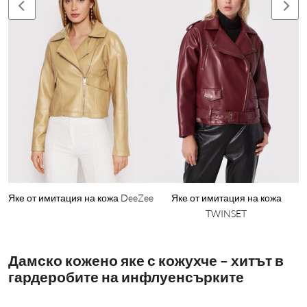
Яке от имитация на кожа DeeZee
Яке от имитация на кожа
TWINSET
Дамско кожено яке с кожухче – хитът в
гардеробите на инфлуенсърките