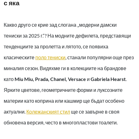
с яка
Какво друго се крие зад слогана „модерни дамски
тениски за 2025 г.“? На модните дефилета, представящи
тенденциите за пролетта и лятото, се появиха
класическите
поло тениски
, станали популярни още през
миналия сезон. Видяхме ги в колекциите на брандове
като
Miu Miu, Prada, Chanel, Versace
и
Gabriela Hearst
.
Ярките цветове, геометричните форми и луксозните
материи като коприна или кашмир ще бъдат особено
актуални.
Колежанският стил
ще се завърне в своя
обновена версия, често в многопластови тоалети.