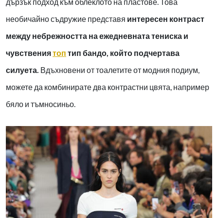
дързък подход към облеклото на пластове. Това
необичайно съдружие представя
интересен контраст
между небрежността на ежедневната тениска и
чувствения
топ
тип бандо, който подчертава
силуета.
Вдъхновени от тоалетите от модния подиум,
можете да комбинирате два контрастни цвята, например
бяло и тъмносиньо.