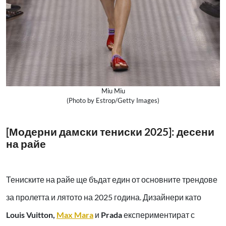
Miu Miu
(Photo by Estrop/Getty Images)
[Модерни дамски тениски 2025]: десени
на райе
Тениските на райе ще бъдат един от основните трендове
за пролетта и лятото на 2025 година. Дизайнери като
Louis Vuitton,
Max Mara
и
Prada
експериментират с