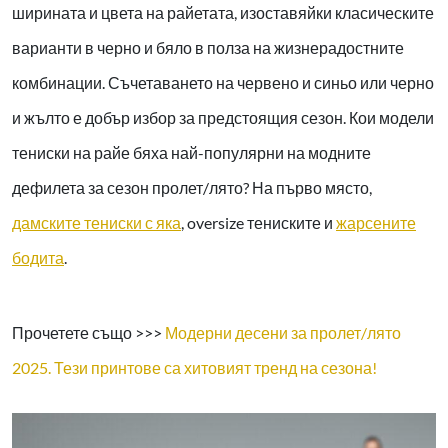
ширината и цвета на райетата, изоставяйки класическите
варианти в черно и бяло в полза на жизнерадостните
комбинации. Съчетаването на червено и синьо или черно
и жълто е добър избор за предстоящия сезон. Кои модели
тениски на райе бяха най-популярни на модните
дефилета за сезон пролет/лято? На първо място,
дамските тениски с яка
, oversize тениските и
жарсените
бодита
.
Прочетете също >>>
Модерни десени за пролет/лято
2025. Тези принтове са хитовият тренд на сезона!