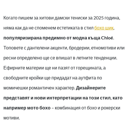
Когато пишем за хитови дамски тениски за 2025 година,
няма как да не споменем естетиката в стил
бохо шик
,
популяризирана предимно от модна къща Chloé
.
Топовете с дантелени акценти, бродерии, етномотиви или
ресни определено ще се впишат в летните тенденции.
Ефирните материи ще ни пазят от горещината, а
свободните кройки ще придадат на аутфита по
момичешки романтичен характер.
Дизайнерите
представят и нови интерпретации на този стил, като
например мото бохо
– комбинация от
бохо
и рокерски
мотиви.