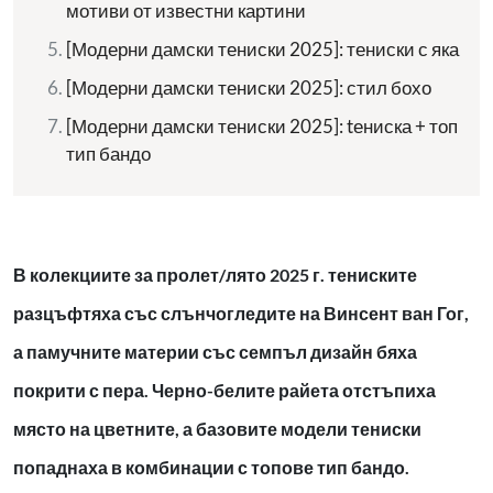
мотиви от известни картини
[Модерни дамски тениски 2025]: тениски с яка
[Модерни дамски тениски 2025]: стил бохо
[Модерни дамски тениски 2025]: tениска + топ
тип бандо
В колекциите за пролет/лято 2025 г. тениските
разцъфтяха със слънчогледите на Винсент ван Гог,
а памучните материи със семпъл дизайн бяха
покрити с пера. Черно-белите райета отстъпиха
място на цветните, а базовите модели тениски
попаднаха в комбинации с топове тип бандо.