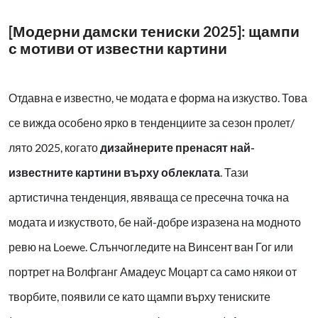
[Модерни дамски тениски 2025]: щампи
с мотиви от известни картини
Отдавна е известно, че модата е форма на изкуство. Това
се вижда особено ярко в тенденциите за сезон пролет/
лято 2025, когато
дизайнерите пренасят най-
известните картини върху облеклата
. Тази
артистична тенденция, явяваща се пресечна точка на
модата и изкуството, бе най-добре изразена на модното
ревю на Loewe. Слънчогледите на Винсент ван Гог или
портрет на Волфганг Амадеус Моцарт са само някои от
творбите, появили се като щампи върху тениските