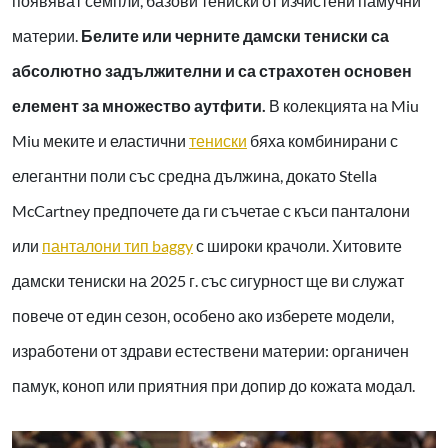
появяват семпли, базови тениски от изчистени памучни
материи.
Белите или черните дамски тениски са
абсолютно задължителни и са страхотен основен
елемент за множество аутфити.
В колекцията на Miu
Miu меките и еластични
тениски
бяха комбинирани с
елегантни поли със средна дължина, докато Stella
McCartney предпочете да ги съчетае с къси панталони
или
панталони тип baggy
с широки крачоли. Хитовите
дамски тениски на 2025 г. със сигурност ще ви служат
повече от един сезон, особено ако изберете модели,
изработени от здрави естествени материи: органичен
памук, коноп или приятния при допир до кожата модал.