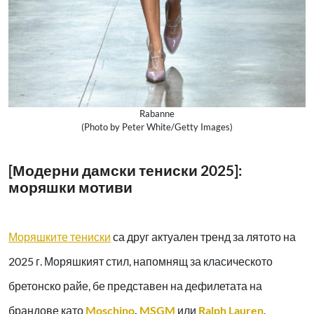
Rabanne
(Photo by Peter White/Getty Images)
[Модерни дамски тениски 2025]:
моряшки мотиви
Моряшките тениски
са друг актуален тренд за лятото на
2025 г. Моряшкият стил, напомнящ за класическото
бретонско райе, бе представен на дефилетата на
брандове като
Moschino
,
MSGM
или
Ralph Lauren
.