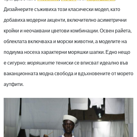
Дизайнерите съживиха този класически модел, като
добавиха модерни акценти, включително асиметрични
кройки и неочаквани цветови комбинации. Освен райета,
облеклата включваха и морски животни, а моделите на
подиума носеха характерни моряшки шапки. Едно нещо
е сигурно:
моряшките
тениски се вписват идеално във
ваканционната модна свобода и вдъхновените от морето
аутфити.