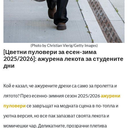
(Photo by Christian Vierig/Getty Images)
[Цветни пуловери за есен-зима
2025/2026]: ажурена лекота за студените
дни
Кой е казал, че ажурените дрехи са само за пролетта и
лятото? През есенно-зимния сезон 2025/2026
ажурени
пуловери
се завръщат на модната сцена в по-топла и
уютна версия, но все пак запазват своята лекота и
момичешки чар. Деликатните, прозрачни плетива