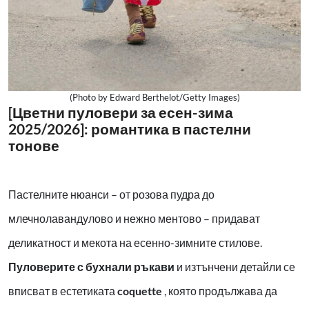
(Photo by Edward Berthelot/Getty Images)
[Цветни пуловери за есен-зима
2025/2026]: романтика в пастелни
тонове
Пастелните нюанси – от розова пудра до
млечнолавандулово и нежно ментово – придават
деликатност и мекота на есенно-зимните стилове.
Пуловерите с бухнали ръкави
и изтънчени детайли се
вписват в естетиката
coquette
, която продължава да