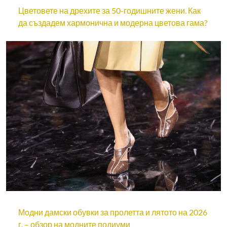
Цветовете на дрехите за 50-годишните жени. Как
да създадем хармонична и модерна цветова гама?
Модни дамски обувки за пролетта и лятото на 2026
г. – обзор на модните подиуми