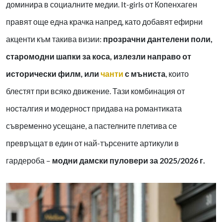
доминира в социалните медии. It-girls от Копенхаген
правят още една крачка напред, като добавят ефирни
акценти към такива визии:
прозрачни дантелени поли,
старомодни шапки за коса, излезли направо от
исторически филм, или
чанти
с мъниста
, които
блестят при всяко движение. Тази комбинация от
носталгия и модерност придава на романтиката
съвременно усещане, а пастелните плетива се
превръщат в един от най-търсените артикули в
гардероба –
модни дамски пуловери за 2025/2026 г.