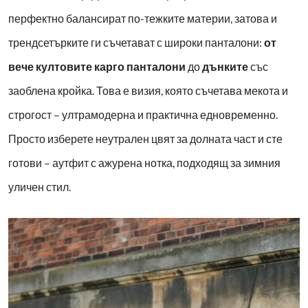
перфектно балансират по-тежките материи, затова и
трендсетърките ги съчетават с широки панталони:
от
вече култовите карго панталони
до
дънките
със
заоблена кройка. Това е визия, която съчетава мекота и
строгост – ултрамодерна и практична едновременно.
Просто изберете неутрален цвят за долната част и сте
готови – аутфит с ажурена нотка, подходящ за зимния
уличен стил.