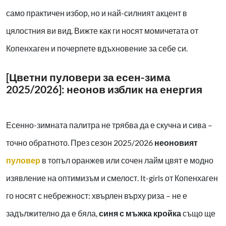
само практичен избор, но и най-силният акцент в
цялостния ви вид. Вижте как ги носят момичетата от
Копенхаген и почерпете вдъхновение за себе си.
[Цветни пуловери за есен-зима
2025/2026]: неонов изблик на енергия
Есенно-зимната палитра не трябва да е скучна и сива –
точно обратното. През сезон 2025/2026
неоновият
пуловер
в топъл оранжев или сочен лайм цвят е модно
изявление на оптимизъм и смелост. It-girls от Копенхаген
го носят с небрежност: хвърлен върху риза – не е
задължително да е бяла,
синя с мъжка кройка
също ще