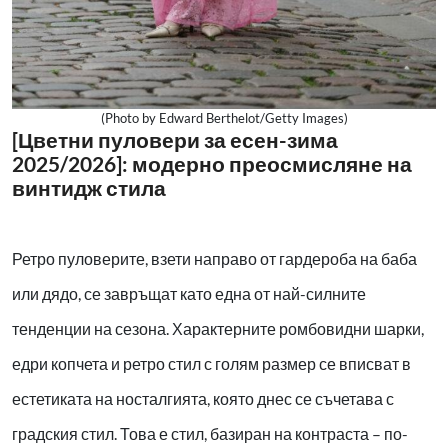
(Photo by Edward Berthelot/Getty Images)
[Цветни пуловери за есен-зима
2025/2026]: модерно преосмисляне на
винтидж стила
Ретро пуловерите, взети направо от гардероба на баба
или дядо, се завръщат като една от най-силните
тенденции на сезона. Характерните ромбовидни шарки,
едри копчета и ретро стил с голям размер се вписват в
естетиката на носталгията, която днес се съчетава с
градския стил. Това е стил, базиран на контраста – по-