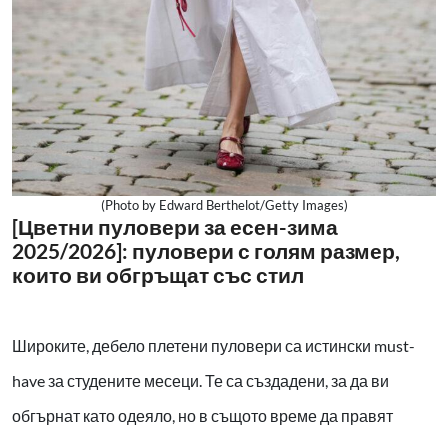
(Photo by Edward Berthelot/Getty Images)
[Цветни пуловери за есен-зима
2025/2026]: пуловери с голям размер,
които ви обгръщат със стил
Широките, дебело плетени пуловери са истински must-
have за студените месеци. Те са създадени, за да ви
обгърнат като одеяло, но в същото време да правят