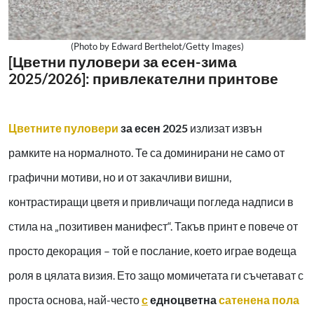
(Photo by Edward Berthelot/Getty Images)
[Цветни пуловери за есен-зима
2025/2026]: привлекателни принтове
Цветните пуловери
за есен 2025
излизат извън
рамките на нормалното. Те са доминирани не само от
графични мотиви, но и от закачливи вишни,
контрастиращи цветя и привличащи погледа надписи в
стила на „позитивен манифест“. Такъв принт е повече от
просто декорация – той е послание, което играе водеща
роля в цялата визия. Ето защо момичетата ги съчетават с
проста основа, най-често
с
едноцветна
сатенена пола