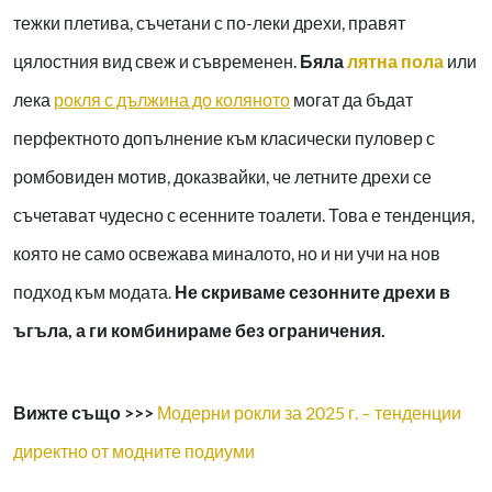
тежки плетива, съчетани с по-леки дрехи, правят
цялостния вид свеж и съвременен.
Бяла
лятна пола
или
лека
рокля с дължина до коляното
могат да бъдат
перфектното допълнение към класически пуловер с
ромбовиден мотив, доказвайки, че летните дрехи се
съчетават чудесно с есенните тоалети. Това е тенденция,
която не само освежава миналото, но и ни учи на нов
подход към модата.
Не скриваме сезонните дрехи в
ъгъла, а ги комбинираме без ограничения.
Вижте също >>>
Модерни рокли за 2025 г. – тенденции
директно от модните подиуми