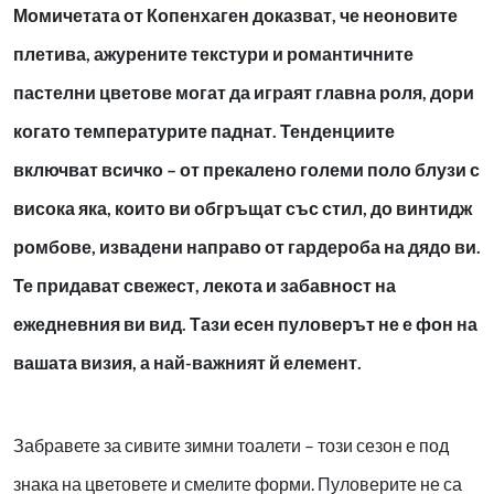
Момичетата от Копенхаген доказват, че неоновите
плетива, ажурените текстури и романтичните
пастелни цветове могат да играят главна роля, дори
когато температурите паднат. Тенденциите
включват всичко – от прекалено големи поло блузи с
висока яка, които ви обгръщат със стил, до винтидж
ромбове, извадени направо от гардероба на дядо ви.
Те придават свежест, лекота и забавност на
ежедневния ви вид. Тази есен пуловерът не е фон на
вашата визия, а най-важният й елемент.
Забравете за сивите зимни тоалети – този сезон е под
знака на цветовете и смелите форми. Пуловерите не са