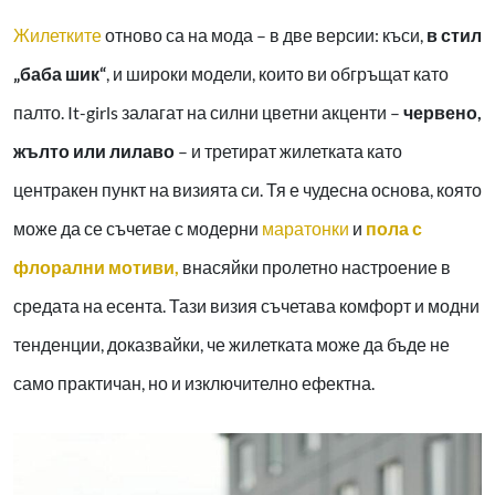
Жилетките
отново са на мода – в две версии: къси,
в стил
„баба шик“
, и широки модели, които ви обгръщат като
палто. It-girls залагат на силни цветни акценти –
червено,
жълто или лилаво
– и третират жилетката като
центракен пункт на визията си. Тя е чудесна основа, която
може да се съчетае с модерни
маратонки
и
пола с
флорални мотиви,
внасяйки пролетно настроение в
средата на есента. Тази визия съчетава комфорт и модни
тенденции, доказвайки, че жилетката може да бъде не
само практичан, но и изключително ефектна.