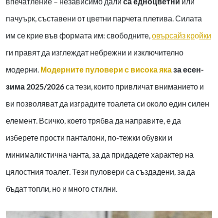
впечатление – независимо дали
са едноцветни
или
пачуърк, съставени от цветни парчета плетива. Силата
им се крие във формата им: свободните,
овърсайз кр
о
йки
ги правят да изглеждат небрежни и изключително
модерни.
Модерните пуловери с висока яка
за есен-
зима 2025/2026
са тези, които привличат вниманието и
ви позволяват да изградите тоалета си около един силен
елемент. Всичко, което трябва да направите, е да
изберете прости панталони, по-тежки обувки и
минималистична чанта, за да придадете характер на
цялостния тоалет. Тези пуловери са създадени, за да
бъдат топли, но и много стилни.