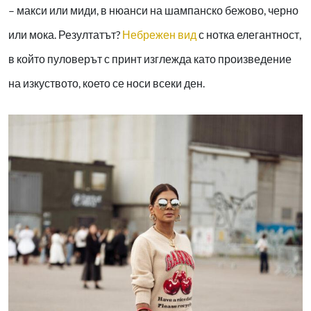
– макси или миди, в нюанси на шампанско бежово, черно
или мока. Резултатът?
Небрежен вид
с нотка елегантност,
в който пуловерът с принт изглежда като произведение
на изкуството, което се носи всеки ден.