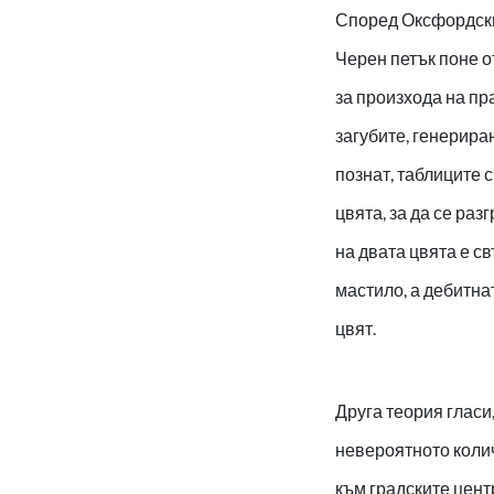
Според Оксфордския
Черен петък поне о
за произхода на пр
загубите, генерира
познат, таблиците с
цвята, за да се ра
на двата цвята е св
мастило, а дебитна
цвят.
Друга теория гласи
невероятното колич
към градските цент