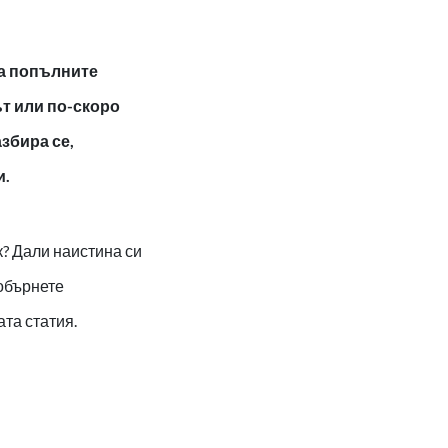
да попълните
ът или по-скоро
збира се,
и.
к? Дали наистина си
 обърнете
та статия.