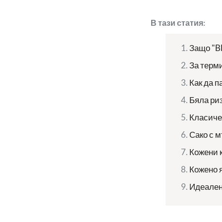
В тази статия:
Защо "Bl
За терми
Как да п
Бяла ри
Класиче
Сако с м
Кожени 
Кожено 
Идеален