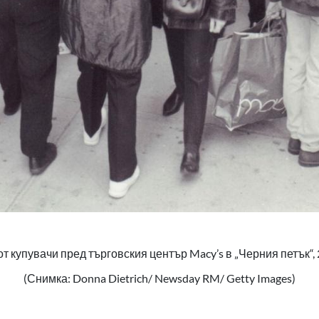
т купувачи пред търговския център Macy’s в „Черния петък“,
(Снимка: Donna Dietrich/ Newsday RM/ Getty Images)