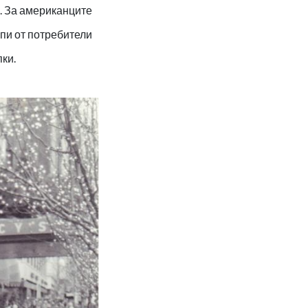
. За американците
пи от потребители
ки.