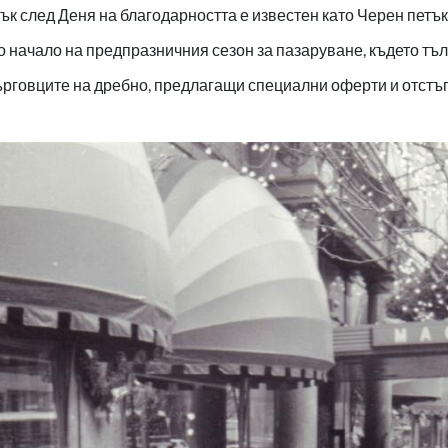
к след Деня на благодарността е известен като Черен петък
 начало на предпразничния сезон за пазаруване, където тъл
ърговците на дребно, предлагащи специални оферти и отстъп