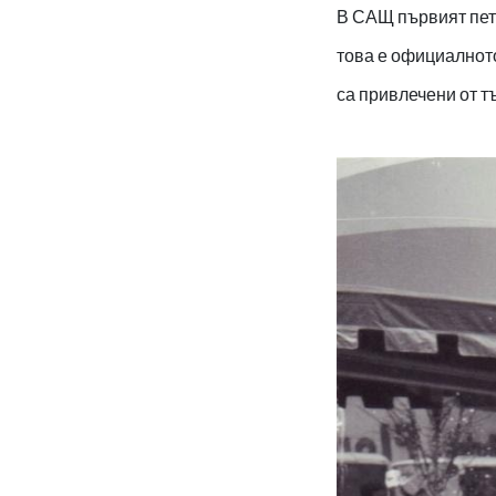
В САЩ първият петъ
това е официалното
са привлечени от т