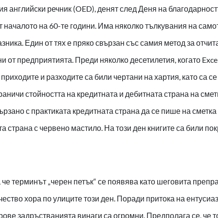
 английски речник (OED), денят след Деня на благодарностт
т началото на 60-те години. Има няколко тълкувания на само
азника. Един от тях е пряко свързан със самия метод за отчит
ни от предприятията. Преди няколко десетилетия, когато Exc
 приходите и разходите са били чертани на хартия, като са с
зграничи стойността на кредитната и дебитната страна на сме
ързано с практиката кредитната страна да се пише на сметка 
та страна с червено мастило. На този ден книгите са били по
, че терминът „черен петък“ се появява като шеговита препр
ество хора по улиците този ден. Поради притока на ентусиа
рове задръстванията винаги са огромни. Предполага се, че т