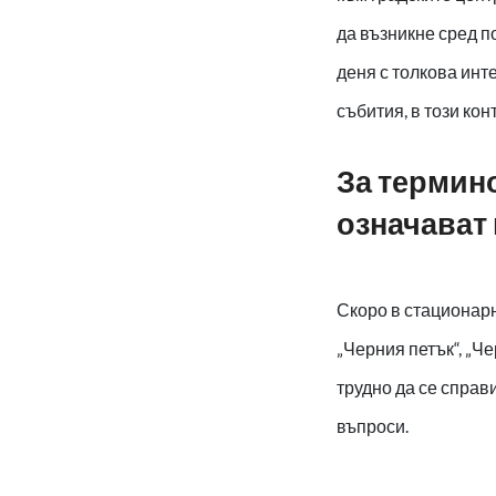
да възникне сред п
деня с толкова инт
събития, в този кон
За термино
означават
Скоро в стационар
„Черния петък“, „Ч
трудно да се справ
въпроси.