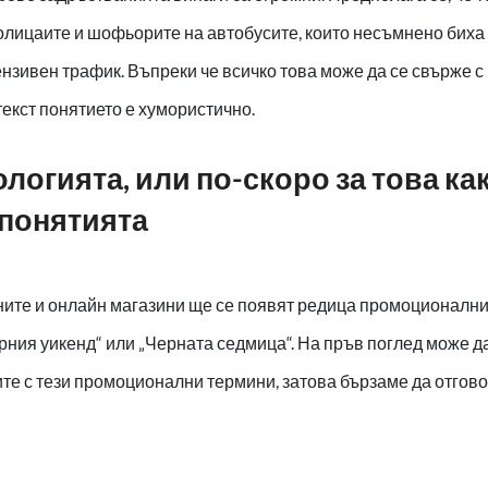
олицаите и шофьорите на автобусите, които несъмнено биха 
ензивен трафик. Въпреки че всичко това може да се свърже 
текст понятието е хумористично.
логията, или по-скоро за това ка
 понятията
ните и онлайн магазини ще се появят редица промоционалн
ерния уикенд“ или „Черната седмица“. На пръв поглед може да
ите с тези промоционални термини, затова бързаме да отго