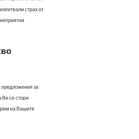
изпитвали страх от
с неприятни
кво
и предложения за
 Ви се стори
ворим на Вашите