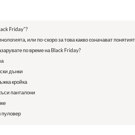
ack Friday"?
нологията, или по-скоро за това какво означават понятия
азарувате по време на Black Friday?
за
ски дънки
ъжка кройка
къси панталони
яке
 пуловер