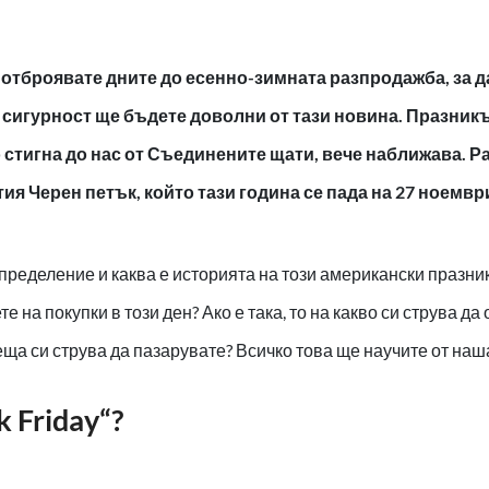
 отброявате дните до есенно-зимната разпродажба, за 
с сигурност ще бъдете доволни от тази новина. Празник
 стигна до нас от Съединените щати, вече наближава. Ра
ия Черен петък, който тази година се пада на 27 ноемвр
пределение и каква е историята на този американски празни
е на покупки в този ден? Ако е така, то на какво си струва да
ща си струва да пазарувате? Всичко това ще научите от наша
 Friday“?