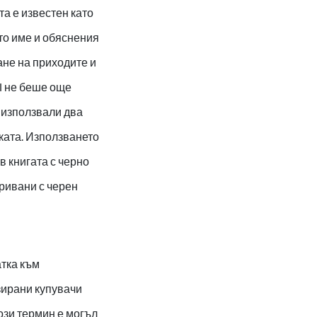
а е известен като
то име и обяснения
ане на приходите и
el не беше още
е използвали два
тката. Използването
в книгата с черно
кривани с черен
атка към
зирани купувачи
ози термин е могъл