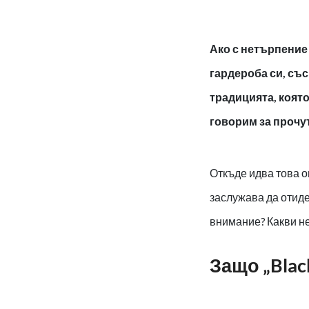
Ако с нетърпение
гардероба си, съ
традицията, която
говорим за прочут
Откъде идва това о
заслужава да отидет
внимание? Какви не
Защо „Black