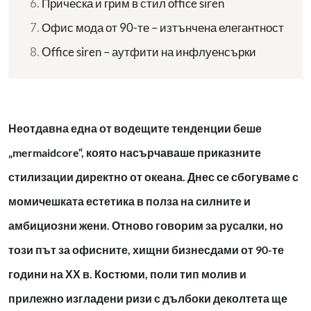
Прическа и грим в стил office siren
Офис мода от 90-те – изтънчена елегантност
Office siren – аутфити на инфлуенсърки
Неотдавна една от водещите тенденции беше
„mermaidcore“, която насърчаваше приказните
стилизации директно от океана. Днес се сбогуваме с
момичешката естетика в полза на силните и
амбициозни жени. Отново говорим за русалки, но
този път за офисните, хищни бизнесдами от 90-те
години на ХХ в. Костюми, поли тип молив и
прилежно изгладени ризи с дълбоки деколтета ще