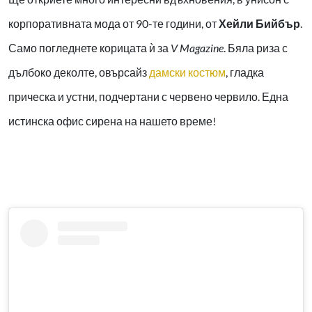
корпоративната мода от 90-те години, от
Хейли Бийбър
.
Само погледнете корицата ѝ за
V Magazine
. Бяла риза с
дълбоко деколте, овърсайз
дамски костюм
, гладка
прическа и устни, подчертани с червено червило. Една
истинска офис сирена на нашето време!