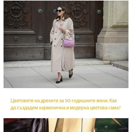
Цветовете на дрехите за 50-годишните жени. Как
да създадем хармонична и модерна цветова гама?