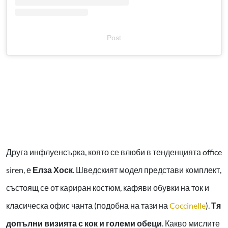
Post
Друга инфлуенсърка, която се влюби в тенденцията
office
siren
, е
Елза Хоск
. Шведският модел представи комплект,
състоящ се от кариран костюм, кафяви обувки на ток и
класическа офис чанта (подобна на тази на
Coccinelle
).
Тя
допълни визията с кок и големи обеци
. Какво мислите