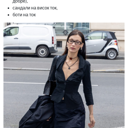
добре),
сандали на висок ток,
боти на ток