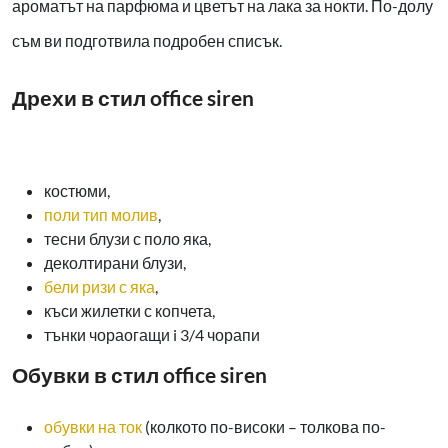
ароматът на парфюма и цветът на лака за нокти. По-долу
съм ви подготвила подробен списък.
Дрехи в стил office siren
костюми,
поли тип молив
,
тесни блузи с поло яка,
деколтирани блузи,
бели ризи с яка
,
къси жилетки с копчета,
тънки чораогащи i 3/4 чорапи
Обувки в стил office siren
обувки на ток
(колкото по-високи – толкова по-