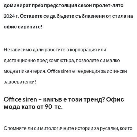
доминират през предстоящия сезон пролет-лято
2024 г. Оставете се да бъдете съблазнени от стила на
офис сирените!
Независимо дали работите в корпорация или
дистанционно пред компютъра, позволете си малко
модна пикантерия.
Office siren
е тенденция за истински
завоевателки!
Office siren – какъв е този тренд? Офис
мода като от 90-те.
Спомняте ли си митологичните истории за русалки, които