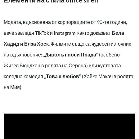
Модата, вдъхновена от корпорациите от 90-те години,
вече завладя TikTok и Instagram, както доказват
Бела
Хадид и Елза Хоск
. Филмите също са чудесен източник
на вдъхновение: „
Дяволът носи Прада
“ (особено
Жизел Бюндхен в ролята на Серена) или култовата
коледна комедия „
Това е любов
“ (Хайке Макач в ролята
на Мия).