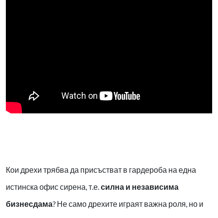
Кои дрехи трябва да присъстват в гардероба на една
истинска офис сирена, т.е.
силна и независима
бизнесдама
? Не само дрехите играят важна роля, но и