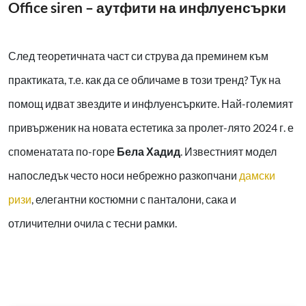
Office siren –
аутфити на инфлуенсърки
След теоретичната част си струва да преминем към
практиката, т.е. как да се обличаме в този тренд? Тук на
помощ идват звездите и инфлуенсърките. Най-големият
привърженик на новата естетика за пролет-лято 2024 г. е
споменатата по-горе
Бела Хадид
. Известният модел
напоследък често носи небрежно разкопчани
дамски
ризи
, елегантни костюмни с панталони, сака и
отличителни очила с тесни рамки.