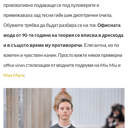
провокативно подаващи се под пуловерите и
примижаваха зад тесни гийк шик диоптрични очила.
Обувките трябва да бъдат разбира се на ток.
Офисната
мода от 90-те години на теория се вписва в дрескода
и в същото време му противоречи.
Елегантна, но по
кокетен и чувствен начин. Просто вижте някои примерни
office siren
стилизации от модните подиуми на Miu Miu и
Max Mara
: