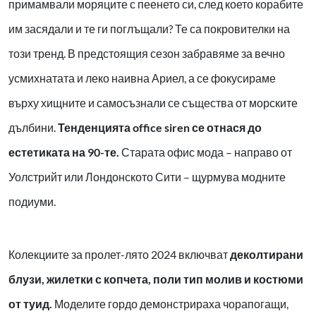
примамвали моряците с пеенето си, след което корабите
им засядали и те ги поглъщали? Те са покровителки на
този тренд. В предстоящия сезон забравяме за вечно
усмихнатата и леко наивна Ариел, а се фокусираме
върху хищните и самосъзнали се същества от морските
дълбини.
Тенденцията
office siren
се отнася до
естетиката на 90-те.
Старата офис мода – направо от
Уолстрийт или Лондонското Сити – щурмува модните
подиуми.
Колекциите за пролет-лято 2024 включват
деколтирани
блузи, жилетки с копчета, поли тип молив и костюми
от туид.
Моделите гордо демонстрираха чорапогащи,