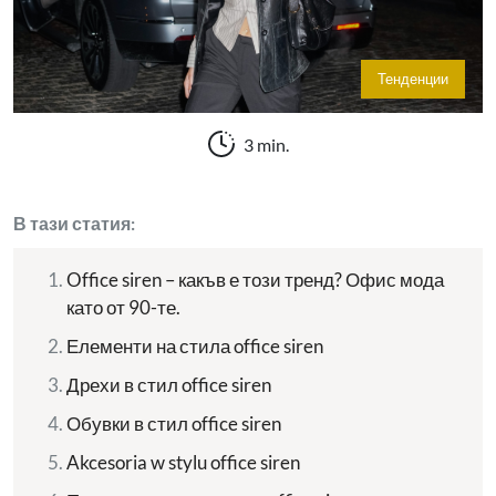
Тенденции
3 min.
В тази статия:
Office siren – какъв е този тренд? Офис мода
като от 90-те.
Елементи на стила office siren
Дрехи в стил office siren
Обувки в стил office siren
Akcesoria w stylu office siren