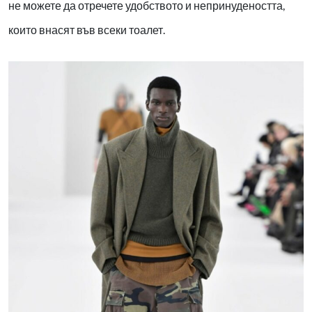
не можете да отречете удобството и непринудеността,
които внасят във всеки тоалет.