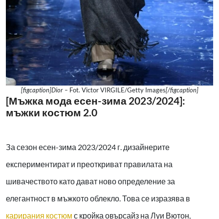
[figcaption]Dior –
Fot. Victor VIRGILE/Getty Images
[/figcaption]
[Мъжка мода есен-зима 2023/2024]:
мъжки костюм 2.0
За сезон есен-зима 2023/2024 г. дизайнерите
експериментират и преоткриват правилата на
шивачеството като дават ново определение за
елегантност в мъжкото облекло. Това се изразява в
карирания костюм
с кройка овърсайз на Луи Вютон,