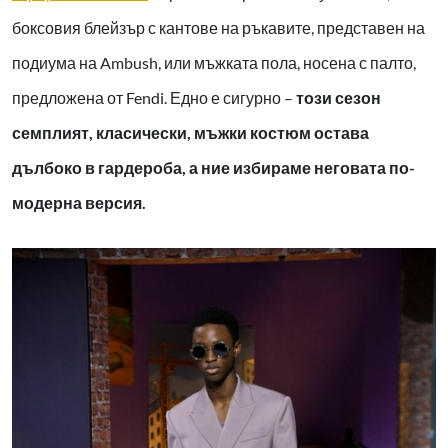
боксовия блейзър с кантове на ръкавите, представен на
подиума на Ambush, или мъжката пола, носена с палто,
предложена от Fendi. Едно е сигурно –
този сезон
семплият, класически, мъжки костюм остава
дълбоко в гардероба, а ние избираме неговата по-
модерна версия.