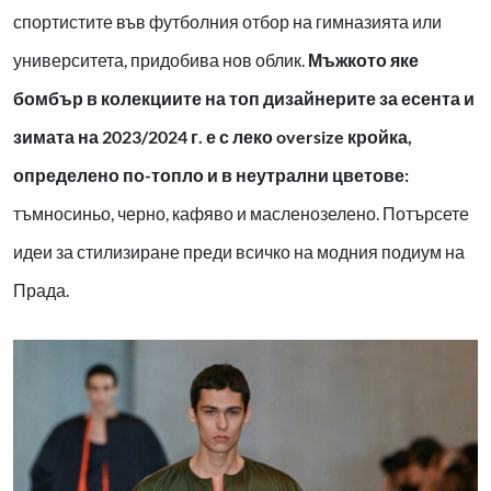
спортистите във футболния отбор на гимназията или
университета, придобива нов облик.
Мъжкото яке
бомбър в колекциите на топ дизайнерите за есента и
зимата на 2023/2024 г. е с леко oversize кройка,
определено по-топло и в неутрални цветове:
тъмносиньо, черно, кафяво и масленозелено. Потърсете
идеи за стилизиране преди всичко на модния подиум на
Прада.