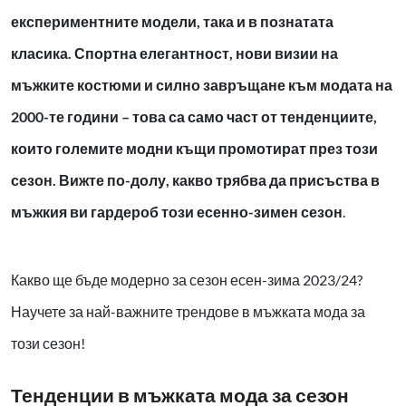
експериментните модели, така и в познатата
класика. Спортна елегантност, нови визии на
мъжките костюми и силно завръщане към модата на
2000-те години – това са само част от тенденциите,
които големите модни къщи промотират през този
сезон. Вижте по-долу, какво трябва да присъства в
мъжкия ви гардероб този есенно-зимен сезон
.
Какво ще бъде модерно за сезон есен-зима 2023/24?
Научете за най-важните трендове в мъжката мода за
този сезон!
Тенденции в мъжката мода за сезон