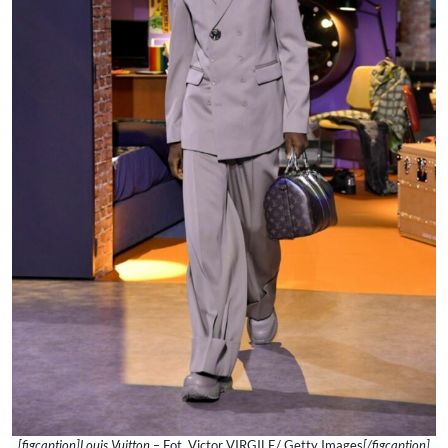
[figcaption]Louis Vuitton –
Fot. Victor VIRGILE/ Getty Images
[/figcaption]