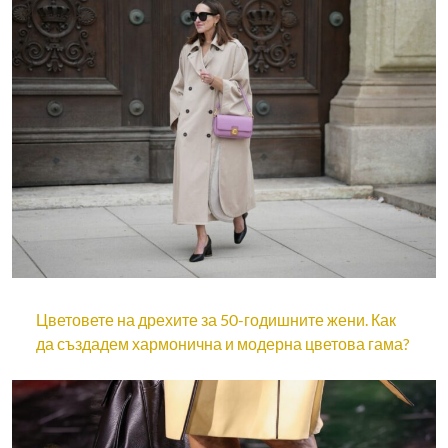
Цветовете на дрехите за 50-годишните жени. Как
да създадем хармонична и модерна цветова гама?