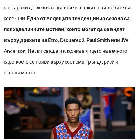
постарали да включат цветове и шарки в най-новите си
колекции.
Една от водещите тенденции за сезона са
психеделичните мотиви, които могат да се видят
върху дрехите на Etro, Dsquared2, Paul Smith или JW
Anderson.
Не липсваше и класика в лицето на вечното
каре, което се появи върху костюми, гръндж ризи и
есенни манта.