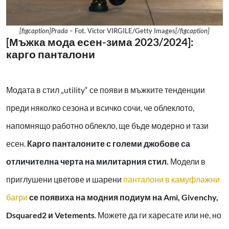
[figcaption]Prada –
Fot. Victor VIRGILE/Getty Images
[/figcaption]
[Мъжка мода есен-зима 2023/2024]:
карго панталони
Модата в стил „utility“ се появи в мъжките тенденции
преди няколко сезона и всичко сочи, че облеклото,
напомнящо работно облекло, ще бъде модерно и тази
есен.
Карго панталоните с големи джобове са
отличителна черта на милитарния стил.
Модели в
приглушени цветове и шарени
панталони в камуфлажни
багри
се появиха на модния подиум на Ami, Givenchy,
Dsquared2 и Vetements
. Можете да ги харесате или не, но