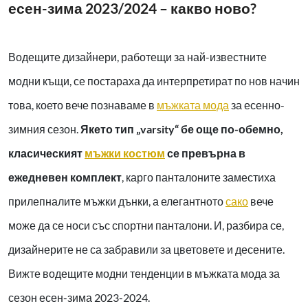
есен-зима 2023/2024 – какво ново?
Водещите дизайнери, работещи за най-известните
модни къщи, се постараха да интерпретират по нов начин
това, което вече познаваме в
мъжката мода
за есенно-
зимния сезон.
Якето тип „varsity“ бе още по-обемно,
класическият
мъжки костюм
се превърна в
ежедневен комплект
, карго панталоните заместиха
прилепналите мъжки дънки, а елегантното
сако
вече
може да се носи със спортни панталони. И, разбира се,
дизайнерите не са забравили за цветовете и десените.
Вижте водещите модни тенденции в мъжката мода за
сезон есен-зима 2023-2024.