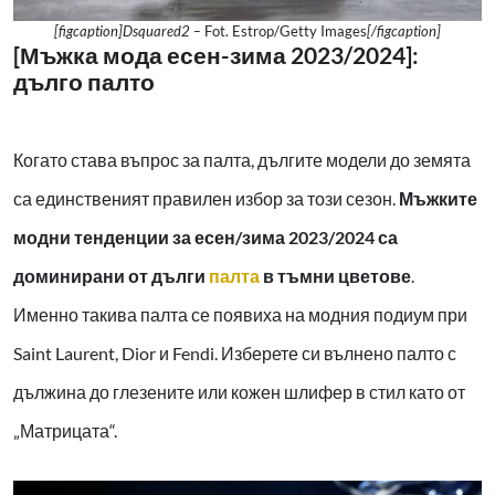
[figcaption]Dsquared2 –
Fot. Estrop/Getty Images
[/figcaption]
[Мъжка мода есен-зима 2023/2024]:
дълго палто
Когато става въпрос за палта, дългите модели до земята
са единственият правилен избор за този сезон.
Мъжките
модни тенденции за есен/зима 2023/2024 са
доминирани от дълги
палта
в тъмни цветове
.
Именно такива палта се появиха на модния подиум при
Saint Laurent, Dior и Fendi. Изберете си вълнено палто с
дължина до глезените или кожен шлифер в стил като от
„Матрицата“.