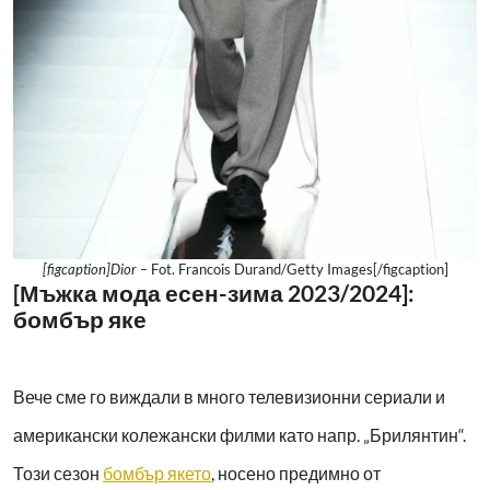
[figcaption]Dior –
Fot. Francois Durand/Getty Images[/figcaption]
[Мъжка мода есен-зима 2023/2024]:
бомбър яке
Вече сме го виждали в много телевизионни сериали и
американски колежански филми като напр. „Брилянтин“.
Този сезон
бомбър якето
, носено предимно от