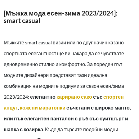
[Мъжка мода есен-зима 2023/2024]:
smart casual
Мъжките smart casual визии или по друг начин казано
спортната елегантност ще ви накара да се чувствате
едновременно стилно и комфортно. За пореден път
модните дизайнери представят тази идеална
комбинация на модните подиуми за сезон есен/зима
2023/2024:
елегантно
карирано сако
със
спортен
анцуг
,
кожени маратонки
съчетани с широко манто,
или пък елегантен панталон с ръб със суитшърт и
шапка с козирка
. Къде да търсите подобни модни