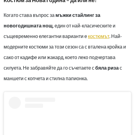
Костюм за Нова Година – да или не?
Когато става въпрос за
мъжки стайлинг за
новогодишната нощ
, един от най-класическите и
същевременно елегантни варианти е
костюмът
. Най-
модерните костюми за този сезон са с вталена кройка и
сако от кадифе или жакард, което леко подчертава
силуета. Не забравяйте да го съчетаете с
бяла риза
с
маншети с копчета и стилна папионка.