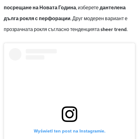
посрещане на Новата Година
, изберете
дантелена
дълга рокля с перфорации
. Друг модерен вариант е
прозрачната рокля съгласно тенденцията
sheer trend
.
Wyświetl ten post na Instagramie.