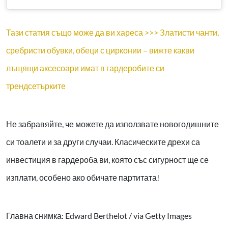
Тази статия също може да ви хареса >>> Златисти чанти,
сребристи обувки, обеци с цирконии – вижте какви
лъщящи аксесоари имат в гардеробите си
трендсетърките
Не забравяйте, че можете да използвате новогодишните
си тоалети и за други случаи. Класическите дрехи са
инвестиция в гардероба ви, която със сигурност ще се
изплати, особено ако обичате партитата!
Главна снимка: Edward Berthelot / via Getty Images