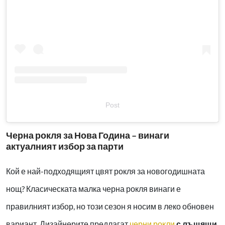
Post
Черна рокля за Нова Година – винаги
актуалният избор за парти
Кой е най-подходящият цвят рокля за новогодишната
нощ? Класическата малка черна рокля винаги е
правилният избор, но този сезон я носим в леко обновен
вариант. Дизайнерите предлагат
черни рокли
с лъщящи