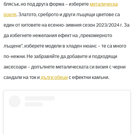
блясък, но под друга форма – изберете
металическа
рокля
. Златото, среброто и други лъщящи цветове са
един от хитовете на есенно-зимния сезон 2023/2024 г. За
да избегнете нежелания ефект на „прекомерното
лъщене“, изберете модели в хладен нюанс – те са много
по-нежни. Не забравяйте да добавите и подходящи
аксесоари – допълнете металическата си визия с черни
сандали на ток и
дълги обеци
с ефектни камъни.