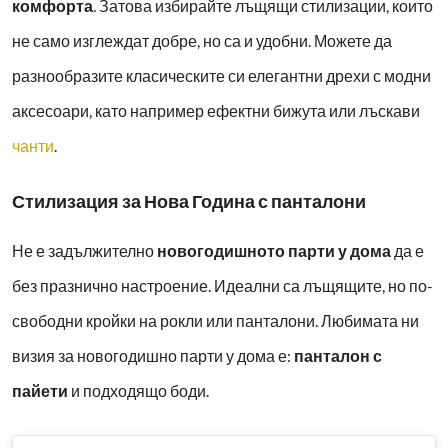
комфорта
. Затова избирайте лъщящи стилизации, които
не само изглеждат добре, но са и удобни. Можете да
разнообразите класическите си елегантни дрехи с модни
аксесоари, като например ефектни бижута или лъскави
чанти
.
Стилизация за Нова Година с панталони
Не е задължително
новогодишното парти у дома
да е
без празнично настроение. Идеални са лъщящите, но по-
свободни кройки на рокли или панталони. Любимата ни
визия за новогодишно парти у дома е:
панталон с
пайети
и подходящо боди.