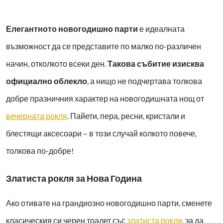
Елегантното новогодишно парти
е идеалната
възможност да се представите по малко по-различен
начин, отколкото всеки ден.
Такова събитие изисква
официално облекло
, а нищо не подчертава толкова
добре празничния характер на новогодишната нощ от
вечерната рокля
. Пайети, пера, ресни, кристали и
блестящи аксесоари – в този случай колкото повече,
толкова по-добре!
Златиста рокля за Нова Година
Ако отивате на грандиозно новогодишно парти, сменете
класическия си черен тоалет със
златиста рокля
, за да