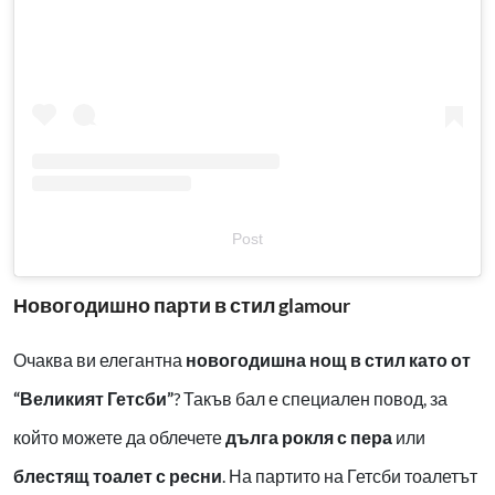
Post
Новогодишно парти в стил glamour
Очаква ви елегантна
новогодишна нощ в стил като от
“Великият Гетсби”
? Такъв бал е специален повод, за
който можете да облечете
дълга рокля с пера
или
блестящ тоалет с ресни
. На партито на Гетсби тоалетът