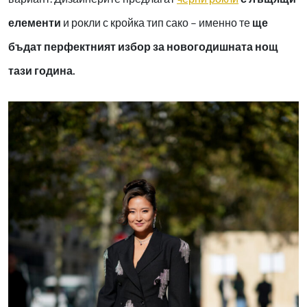
елементи
и рокли с кройка тип сако – именно те
ще
бъдат перфектният избор за новогодишната нощ
тази година.