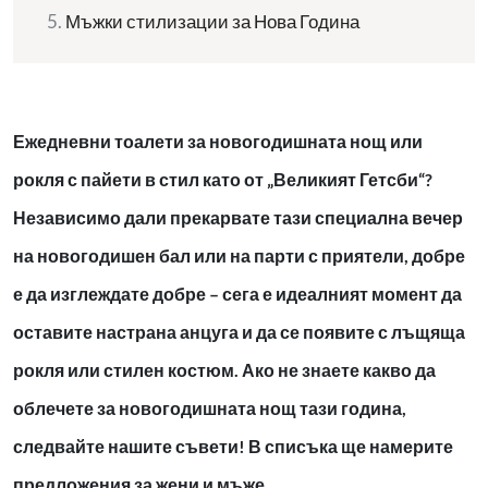
Мъжки стилизации за Нова Година
Ежедневни тоалети за новогодишната нощ или
рокля с пайети в стил като от „Великият Гетсби“?
Независимо дали прекарвате тази специална вечер
на новогодишен бал или на парти с приятели, добре
е да изглеждате добре – сега е идеалният момент да
оставите настрана анцуга и да се появите с лъщяща
рокля или стилен костюм. Ако не знаете какво да
облечете за новогодишната нощ тази година,
следвайте нашите съвети! В списъка ще намерите
предложения за жени и мъже.