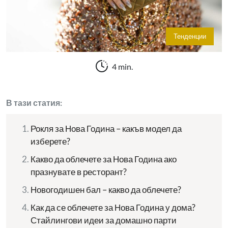
Тенденции
4 min.
В тази статия:
Рокля за Нова Година – какъв модел да
изберете?
Какво да облечете за Нова Година ако
празнувате в ресторант?
Новогодишен бал – какво да облечете?
Как да се облечете за Нова Година у дома?
Стайлингови идеи за домашно парти