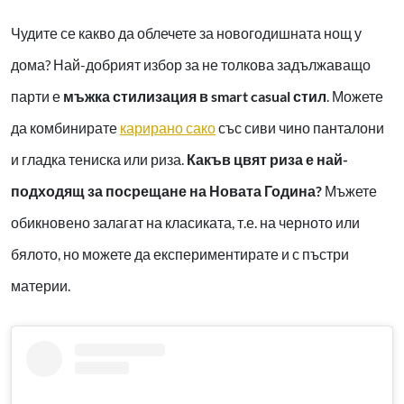
Чудите се какво да облечете за новогодишната нощ у
дома? Най-добрият избор за не толкова задължаващо
парти е
мъжка стилизация в smart casual стил
. Можете
да комбинирате
карирано сако
със сиви чино панталони
и гладка тениска или риза.
Какъв цвят риза е най-
подходящ за посрещане на Новата Година?
Мъжете
обикновено залагат на класиката, т.е. на черното или
бялото, но можете да експериментирате и с пъстри
материи.