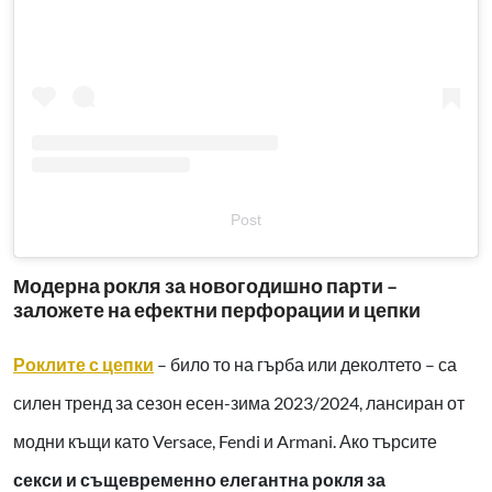
Post
Модерна рокля за новогодишно парти –
заложете на ефектни перфорации и цепки
Роклите с цепки
– било то на гърба или деколтето – са
силен тренд за сезон есен-зима 2023/2024, лансиран от
модни къщи като Versace, Fendi и Armani. Ако търсите
секси и същевременно елегантна рокля за