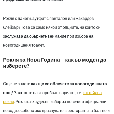
Рокля с пайети, аутфит с панталон или жакардов
блейзър? Това са само някои от опциите, на които си
заслужава да обърнете внимание при избора на
новогодишния тоалет.
Рокля за Нова Година – какъв модел да
изберете?
Още не знаете
как ще се облечете за новогодишната
нощ
? Заложете на изпробван вариант, т.е.
коктейлна
рокля
. Роклята е чудесен избор за повечето официални
поводи, особено ако празнувате в ресторант, на бал, но и