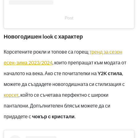
Post
Новогодишен look с характер
Корсетените рокли и топове са горещ
тренд за сезон
есен-зима 2023/2024
, които препращат към модата от
началото на века. Ако сте почитателки на
Y2K стила
,
можете да създадете новогодишната си стилизация с
корсет
, който се съчетава перфектно с широки
панталони. Допълнителен блясък можете да си
придадете с
чокър с кристали
.