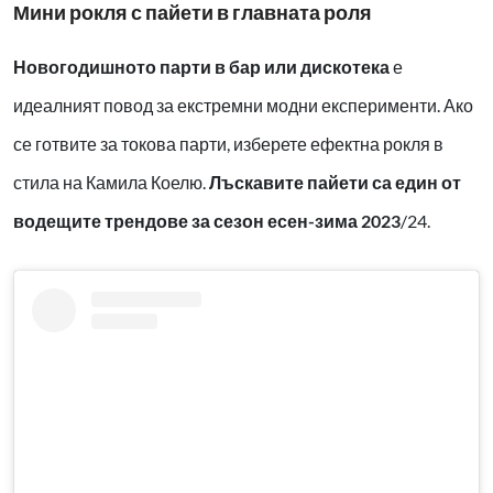
Мини рокля с пайети в главната роля
Новогодишното парти в бар или дискотека
е
идеалният повод за екстремни модни експерименти. Ако
се готвите за токова парти, изберете ефектна рокля в
стила на Камила Коелю.
Лъскавите пайети са един от
водещите трендове за сезон есен-зима 2023
/24.