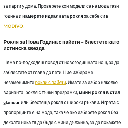
за парти у дома. Проверете кои модели са на мода тази
година и
намерете идеалната рокля
за себе си в
MODIVO
!
Рокля за Нова Година с пайети – блестете като
истинска звезда
Няма по-подходящ повод от новогодишната нощ, за да
заблестите от глава до пети. Ние избираме
незаменимите
рокли с пайети
. Имате за избор няколко
варианта: рокля с тънки презрамки,
мини рокля в стил
glamour
или блестяща рокля с широки ръкави. Играта с
пропорциите е на мода, така че ако изберете рокля без
деколте нека тя да бъде с мини дължина, за да покажете