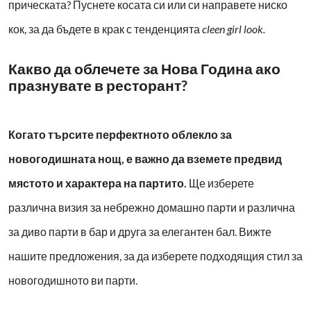
прическата? Пуснете косата си или си направете ниско
кок, за да бъдете в крак с тенденцията
cleen girl look.
Какво да облечете за Нова Година ако
празнувате в ресторант?
Когато търсите перфектното облекло за
новогодишната нощ, е важно да вземете предвид
мястото и характера на партито.
Ще изберете
различна визия за небрежно домашно парти и различна
за диво парти в бар и друга за елегантен бал. Вижте
нашите предложения, за да изберете подходящия стил за
новогодишното ви парти.