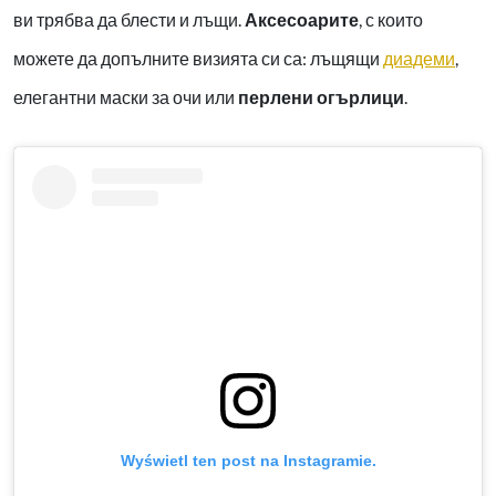
ви трябва да блести и лъщи.
Аксесоарите
, с които
можете да допълните визията си са: лъщящи
диадеми
,
елегантни маски за очи или
перлени огърлици
.
Wyświetl ten post na Instagramie.