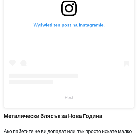
Wyświetl ten post na Instagramie.
Post
Металически блясък за Нова Година
Ако пайетите не ви допадат или пък просто искате малко