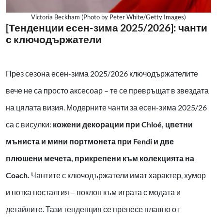
Victoria Beckham (Photo by Peter White/Getty Images)
[Тенденции есен-зима 2025/2026]: чанти
с ключодържатели
През сезона есен-зима 2025/2026 ключодържателите
вече не са просто аксесоар – те се превръщат в звездата
на цялата визия. Модерните чанти за есен-зима 2025/26
са с висулки:
кожени декорации при Chloé, цветни
мъниста и мини портмонета при Fendi и две
плюшени мечета, прикрепени към колекцията на
Coach.
Чантите с ключодържатели имат характер, хумор
и нотка носталгия – поклон към играта с модата и
детайлите. Тази тенденция се пренесе плавно от