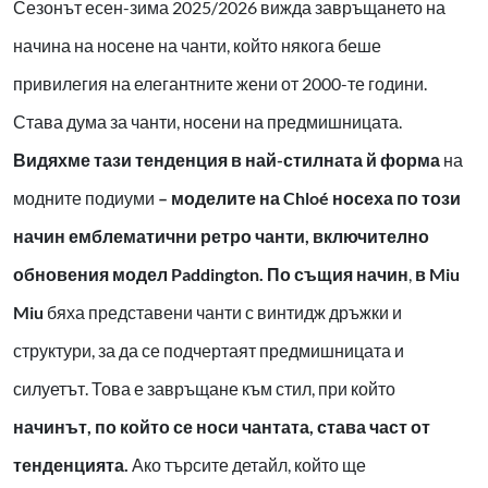
Сезонът есен-зима 2025/2026 вижда завръщането на
начина на носене на чанти, който някога беше
привилегия на елегантните жени от 2000-те години.
Става дума за чанти, носени на предмишницата.
Видяхме тази тенденция в най-стилната й форма
на
модните подиуми
– моделите на Chloé носеха по този
начин емблематични ретро чанти, включително
обновения модел Paddington. По същия начин
,
в Miu
Miu
бяха представени чанти с винтидж дръжки и
структури, за да се подчертаят предмишницата и
силуетът. Това е завръщане към стил, при който
начинът, по който се носи чантата, става част от
тенденцията.
Ако търсите детайл, който ще