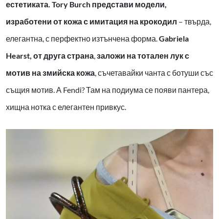
естетиката. Tory Burch представи модели,
изработени от кожа с имитация на крокодил
– твърда,
елегантна, с перфектно изтънчена форма.
Gabriela
Hearst, от друга страна
,
заложи на тотален лук с
мотив на змийска кожа
, съчетавайки чанта с ботуши със
същия мотив. А Fendi? Там на подиума се появи пантера,
хищна нотка с елегантен привкус.