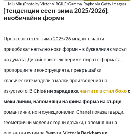
Miu Miu (Photo by Victor VIRGILE/Gamma-Rapho via Getty Images)
[Тенденции есен-зима 2025/2026]:
необичайни форми
През сезон есен-зима 2025/26 модните чанти
придобиват напълно нови форми – в буквалния смисъл
на думата. Дизайнерите експериментират с формата,
пропорциите и конструкцията, превръщайки
класическите модели в малки произведения на
изкуството. В
Chloé ни зарадваха
чантите в стил бохо
с
меки линии, напомнящи на фина форма на сърце
–
романтични, но и функционални. Chanel показа твърди,
геометрични модели с горни дръжки, напомнящи на
елегантни кутии за бижута.
Victoria Beckham ни