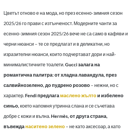
Цветът отново е на мода, но през есенно-зимния сезон
2025/26 го прави с изтънченост. Модерните чанти за
есенно-зимния сезон 2025/26 вече не са само в кафяви и
черни нюанси – те се предлагат и в деликатни, но
изразителни нюанси, които подчертават дори и най-
минималистичните тоалети.
Gucci залага на
романтична палитра: от хладна лавандула, през
салвийнозелено, до пудрено розово
– нежни, но с
характер.
Fendi предлага
маслено жълто
и избелено
синьо,
което напомня утринна слана и се съчетава
добре с кожи и вълна.
Hermès, от друга страна,
въвежда
наситено зелено
– не като аксесоар, а като