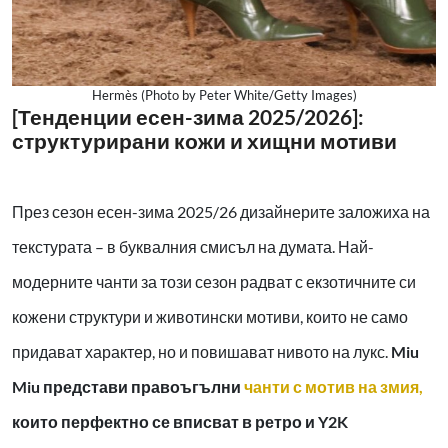
Hermès (Photo by Peter White/Getty Images)
[Тенденции есен-зима 2025/2026]:
структурирани кожи и хищни мотиви
През сезон есен-зима 2025/26 дизайнерите заложиха на
текстурата – в буквалния смисъл на думата. Най-
модерните чанти за този сезон радват с екзотичните си
кожени структури и животински мотиви, които не само
придават характер, но и повишават нивото на лукс.
Miu
Miu представи правоъгълни
чанти с мотив на змия,
които перфектно се вписват в ретро и Y2K