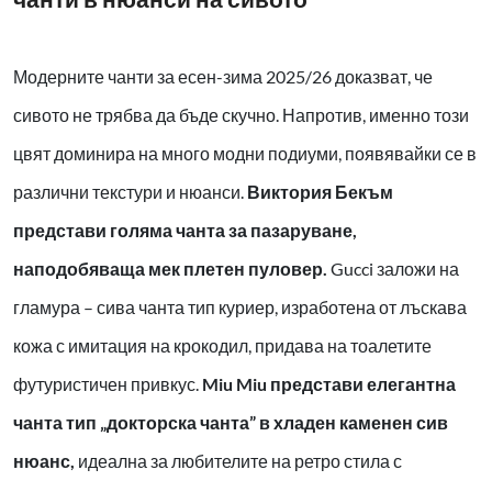
Модерните чанти за есен-зима 2025/26 доказват, че
сивото не трябва да бъде скучно. Напротив, именно този
цвят доминира на много модни подиуми, появявайки се в
различни текстури и нюанси.
Виктория Бекъм
представи голяма чанта за пазаруване,
наподобяваща мек плетен пуловер.
Gucci заложи на
гламура – сива чанта тип куриер, изработена от лъскава
кожа с имитация на крокодил, придава на тоалетите
футуристичен привкус.
Miu Miu представи елегантна
чанта тип „докторска чанта” в хладен каменен сив
нюанс,
идеална за любителите на ретро стила с