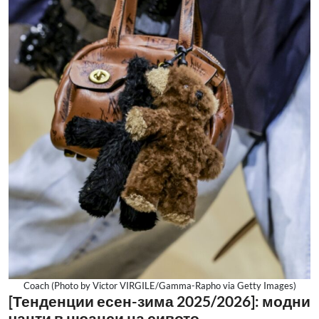
Coach (Photo by Victor VIRGILE/Gamma-Rapho via Getty Images)
[Тенденции есен-зима 2025/2026]: модни
чанти в нюанси на сивото