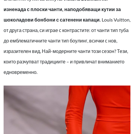
изненада с плоски чанти, наподобяващи кутии за
шоколадови бонбони с сатенени капаци.
Louis Vuitton,
от друга страна, си играе с контрастите: от чанти тип туба
до емблематичните чанти тип боулинг, всички с нов,
изразителен вид. Най-модерните чанти този сезон? Тези,
които разчупват традициите – и привличат вниманието
едновременно.