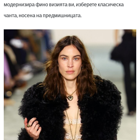
модернизира фино визията ви, изберете класическа
чанта, носена на предмишницата.