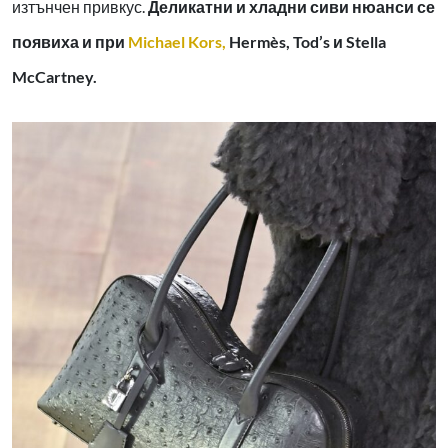
изтънчен привкус.
Деликатни и хладни сиви нюанси се
появиха и при
Michael Kors,
Hermès, Tod’s и Stella
McCartney.