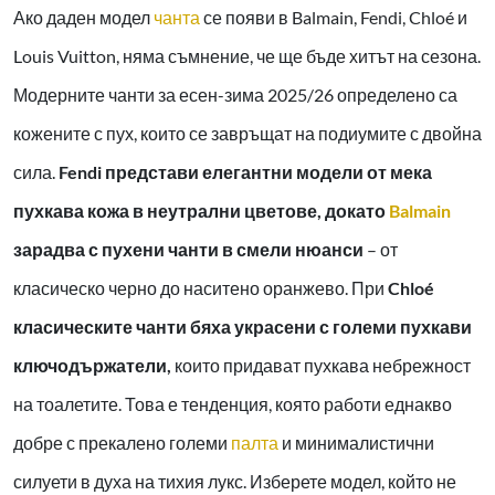
Ако даден модел
чанта
се появи в Balmain, Fendi, Chloé и
Louis Vuitton, няма съмнение, че ще бъде хитът на сезона.
Модерните чанти за есен-зима 2025/26 определено са
кожените с пух, които се завръщат на подиумите с двойна
сила.
Fendi представи елегантни модели от мека
пухкава кожа в неутрални цветове, докато
Balmain
зарадва с пухени чанти в смели нюанси
– от
класическо черно до наситено оранжево. При
Chloé
класическите чанти бяха украсени с големи пухкави
ключодържатели,
които придават пухкава небрежност
на тоалетите. Това е тенденция, която работи еднакво
добре с прекалено големи
палта
и минималистични
силуети в духа на тихия лукс. Изберете модел, който не