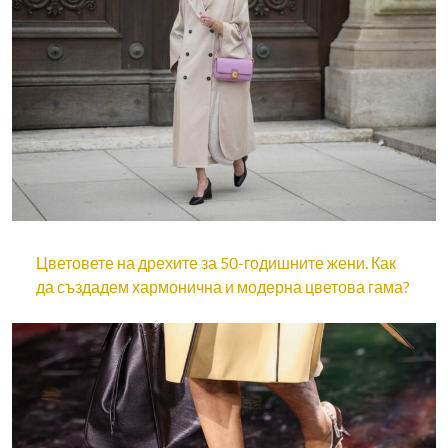
Цветовете на дрехите за 50-годишните жени. Как
да създадем хармонична и модерна цветова гама?