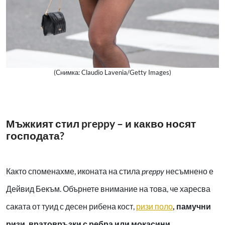
(Снимка: Claudio Lavenia/Getty Images)
Мъжкият стил preppy – и какво носят
господата?
Както споменахме, иконата на стила
preppy
несъмнено е
Дейвид Бекъм. Обърнете внимание на това, че харесва
саката от туид с десен рибена кост,
ризи поло
, памучни
ризи, вратовръзки с ребра или мокасини
.