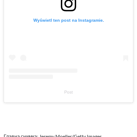
Wyświetl ten post na Instagramie.
Post
Главна снимка:
Jeremy Moeller/Getty Images