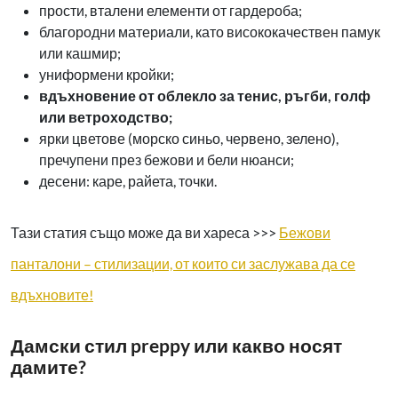
прости, вталени елементи от гардероба;
благородни материали, като висококачествен памук
или кашмир;
униформени кройки;
вдъхновение от облекло за тенис, ръгби, голф
или ветроходство;
ярки цветове (морско синьо, червено, зелено),
пречупени през бежови и бели нюанси;
десени: каре, райета, точки.
Тази статия също може да ви хареса >>>
Бежови
панталони – стилизации, от които си заслужава да се
вдъхновите!
Дамски стил preppy или какво носят
дамите?