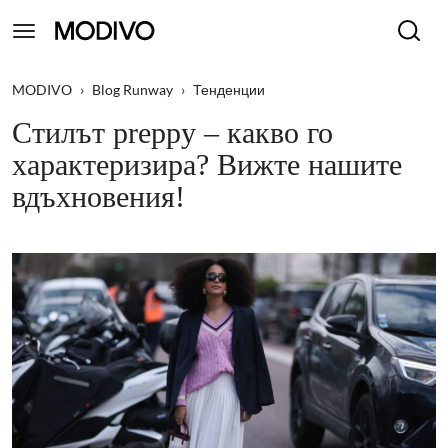
MODIVO
›
Blog Runway
›
Тенденции
Стилът preppy – какво го
xарактеризира? Вижте нашите
вдъхновения!