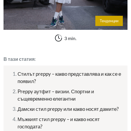
Тенденции
3 min.
В тази статия:
Стилът preppy – какво представлява и как се е
появил?
Preppy аутфит – визии. Спортни и
същевременно елегантни
Дамски стил preppy или какво носят дамите?
Мъжкият стил preppy – и какво носят
господата?