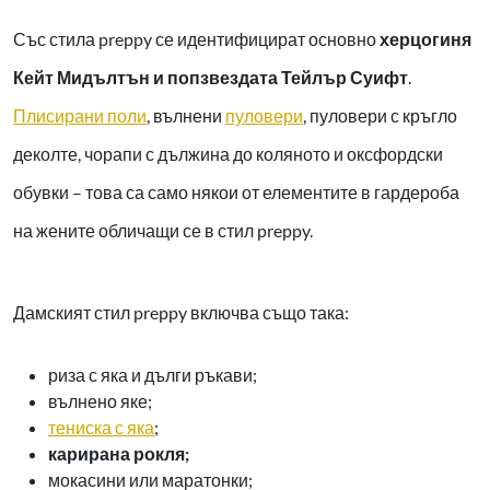
Със стила preppy се идентифицират основно
херцогиня
Кейт Мидълтън и попзвездата Тейлър Суифт
.
Плисирани поли
,
вълнени
пуловери
,
пуловери с кръгло
деколте, чорапи с дължина до коляното и оксфордски
обувки – това са само някои от елементите в гардероба
на жените обличащи се в стил preppy.
Дамският стил preppy включва също така:
риза с яка и дълги ръкави;
вълнено яке;
тениска с яка
;
карирана рокля;
мокасини или маратонки;