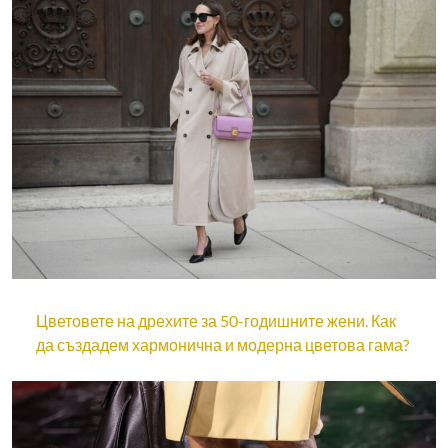
Цветовете на дрехите за 50-годишните жени. Как
да създадем хармонична и модерна цветова гама?