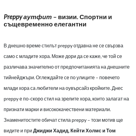
Preppy аутфит
– визии. Спортни и
същевременно елегантни
В днешно време стилът preppy отдавна не се свързва
само с младите хора. Може дори да се каже, че той се
различава значително от предпочитанията на днешните
тийнейджъри. Оглеждайте се по улиците – повечето
млади хора са любители на оувърсайз кройките. Днес
preppy е по-скоро стил на зрелите хора, които залагат на
признати марки и висококачествени материали.
Знаменитостите обичат стила preppy – този мотив ще
видите и при
Джиджи Хадид, Кейти Холмс и Том