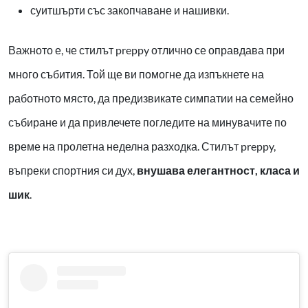
суитшърти със закопчаване и нашивки.
Важното е, че стилът preppy отлично се оправдава при
много събития. Той ще ви помогне да изпъкнете на
работното място, да предизвикате симпатии на семейно
събиране и да привлечете погледите на минувачите по
време на пролетна неделна разходка. Стилът preppy,
въпреки спортния си дух,
внушава елегантност, класа и
шик
.