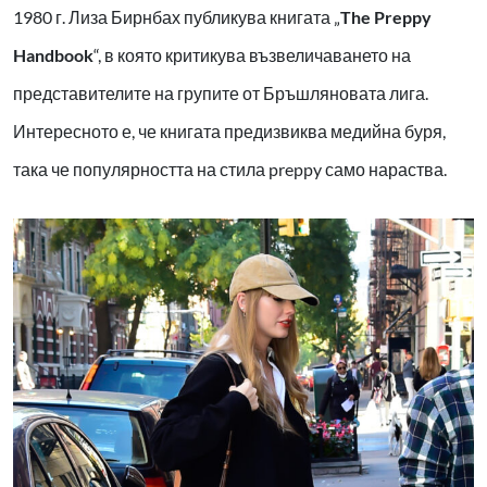
1980 г. Лиза Бирнбах публикува книгата „
The Preppy
Handbook
“, в която критикува възвеличаването на
представителите на групите от Бръшляновата лига.
Интересното е, че книгата предизвиква медийна буря,
така че популярността на стила preppy само нараства.