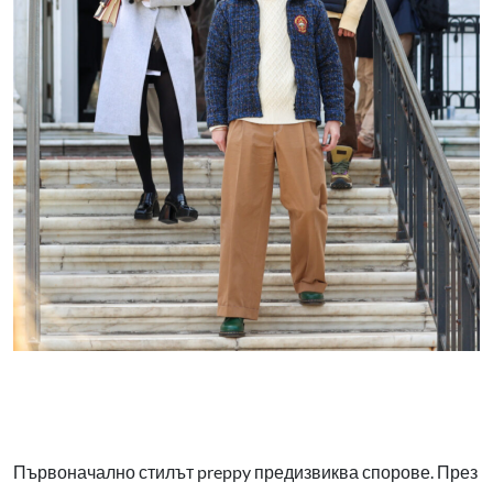
Първоначално стилът preppy предизвиква спорове. През