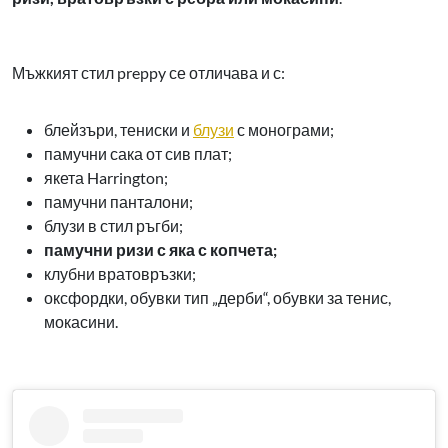
Мъжкият стил preppy се отличава и с:
блейзъри, тениски и
блузи
с монограми;
памучни сака от сив плат;
якета Harrington;
памучни панталони;
блузи в стил ръгби;
памучни ризи с яка с копчета;
клубни вратовръзки;
оксфордки, обувки тип „дерби“, обувки за тенис,
мокасини.