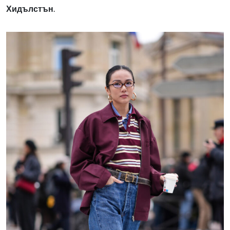
Хидълстън
.