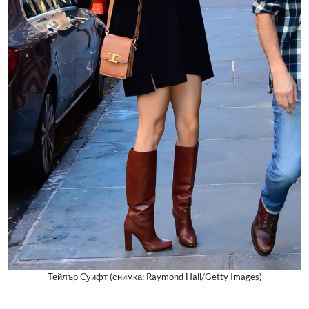
Тейлър Суифт (снимка: Raymond Hall/Getty Images)