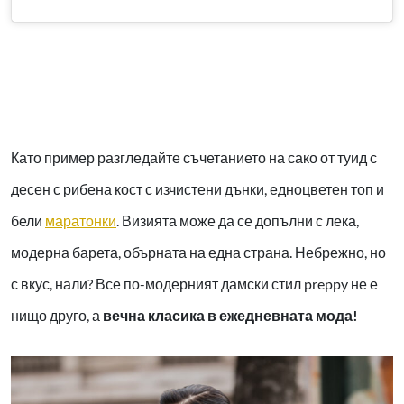
Като пример разгледайте съчетанието на сако от туид с
десен с рибена кост с изчистени дънки, едноцветен топ и
бели
маратонки
. Визията може да се допълни с лека,
модерна барета, обърната на една страна. Небрежно, но
с вкус, нали? Все по-модерният дамски стил preppy не е
нищо друго, а
вечна класика в ежедневната мода!