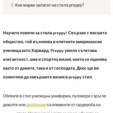
Кои марки залагат на стила preppy?
Научете повече за стила preppy! Свързан с висшето
общество, той възниква в елитните американски
училища като Харвард. Preppy умело съчетава
елегантност, шик и спортна визия, което се оценява
както от дамите, така и от господата. Днес ще ви
помогнем да завършите
визия в preppy стил
.
Облекло в стил училищна униформа, пуловери с кръгло
деколте или
оксфордки
са елементи от гардероба на