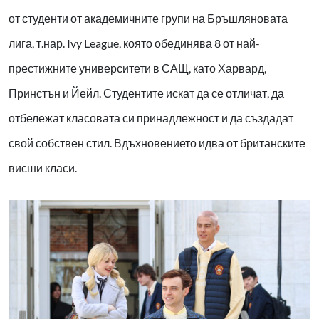
от студенти от академичните групи на Бръшляновата
лига, т.нар. Ivy League, която обединява 8 от най-
престижните университети в САЩ, като Харвард,
Принстън и Йейл. Студентите искат да се отличат, да
отбележат класовата си принадлежност и да създадат
свой собствен стил. Вдъхновението идва от британските
висши класи.