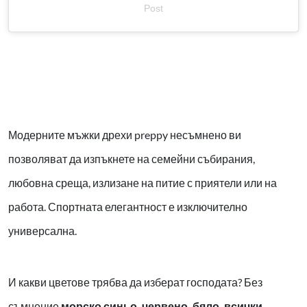
Post
Модерните мъжки дрехи preppy несъмнено ви
позволяват да изпъкнете на семейни събирания,
любовна среща, излизане на питие с приятели или на
работа. Спортната елегантност е изключително
универсална.
И какви цветове трябва да изберат господата? Без
съмнение
морско синьо, червено, бяло, всички