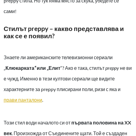
preppy стила. Но тук няма място за скука, убедете се
сами!
Стилът preppy – какво представлява и
как се е появил?
Знаете ли американските телевизионни сериали
„
Клюкарката
“
или „Елит
“? Ако е така, стилът
preppy
не ви
е чужд. Именно в тези култови сериали ще видите
характерните за preppy плисирани поли, ризи с яка и
прави панталони
.
Този стил води началото си от
първата половина на XX
век
.
Произхожда от Съединените щати. Той е създаден