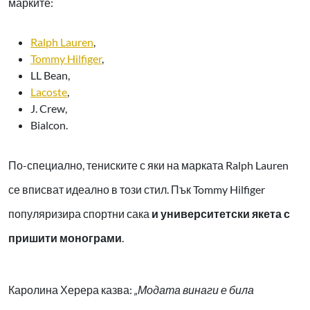
марките:
Ralph Lauren
,
Tommy Hilfiger
,
LL Bean,
Lacoste
,
J. Crew,
Bialcon.
По-специално, тениските с яки на марката Ralph Lauren
се вписват идеално в този стил. Пък Tommy Hilfiger
популяризира спортни сака
и университетски якета с
пришити монограми
.
Каролина Херера казва:
„Модата винаги е била