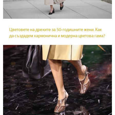
Цветовете на дрехите за 50-годишните жени. Как
да създадем хармонична и модерна цветова гама?