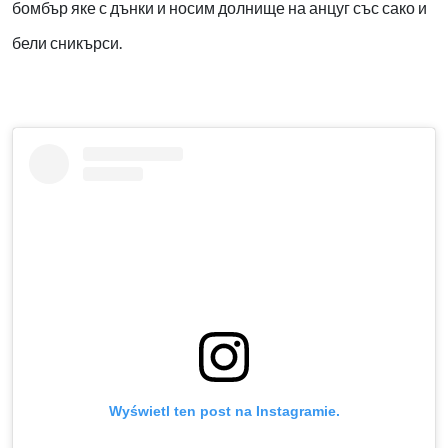
бомбър яке с дънки и носим долнище на анцуг със сако и
бели сникърси.
Wyświetl ten post na Instagramie.