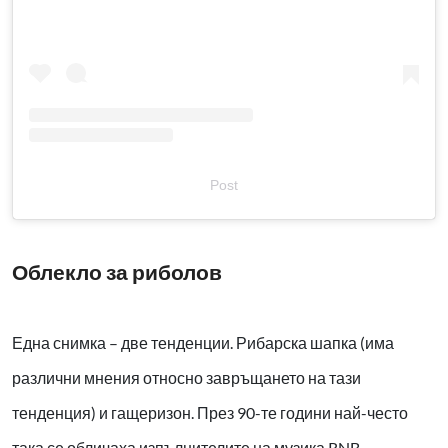
Post
Облекло за риболов
Една снимка – две тенденции. Рибарска шапка (има
различни мнения относно завръщането на тази
тенденция) и гащеризон. През 90-те години най-често
така се обличаха изпълнителите на музика RNB.