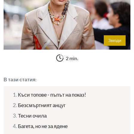
Звезди
2 min.
В тази статия:
Къси топове - пъпът на показ!
Безсмъртният анцуг
Тесни очила
Багета, но не за ядене