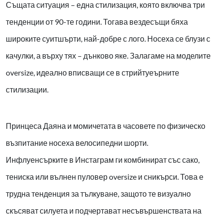
Същата ситуация – една стилизация, която включва три
тенденции от 90-те години. Тогава вездесъщи бяха
широките суитшърти, най-добре с лого. Носеха се блузи с
качулки, а върху тях – дънково яке. Залагаме на моделите
oversize, идеално вписващи се в стрийтуеърните
стилизации.
Принцеса Даяна и момичетата в часовете по физическо
възпитание носеха велосипедни шорти.
Инфлуенсърките в Инстаграм ги комбинират със сако,
тениска или вълнен пуловер oversize и сникърси. Това е
трудна тенденция за тълкуване, защото те визуално
скъсяват силуета и подчертават несъвършенствата на