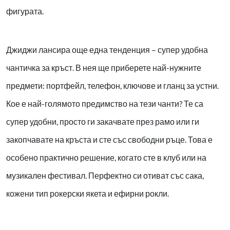
фигурата.
Джиджи лансира още една тенденция – супер удобна
чантичка за кръст. В нея ще приберете най-нужните
предмети: портфейл, телефон, ключове и гланц за устни.
Кое е най-голямото предимство на тези чанти? Те са
супер удобни, просто ги закачвате през рамо или ги
закопчавате на кръста и сте със свободни ръце. Това е
особено практично решение, когато сте в клуб или на
музикален фестивал. Перфектно си отиват със сака,
кожени тип рокерски якета и ефирни рокли.