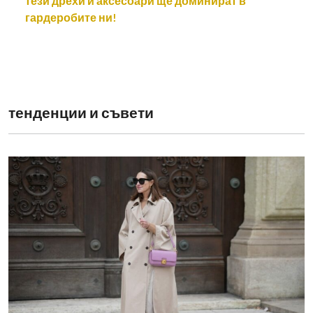
тези дрехи и аксесоари ще доминират в
гардеробите ни!
тенденции и съвети