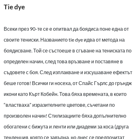
Tie dye
Всеки през 90-те се е опитвал да боядиса поне една от
своите тениски. Названието tie dye идва от метода на
боядисване. Той се състоеше в сгъване на тениската по
определен начин, след това връзване и поставяне в
съдовете с боя. След изплакване и изсушаване ефектът
беше готов! Всички ги носеха, от Спайс Гърлс до гръндж
икони като Кърт Кобейн. Това бяха времената, в които
“властваха” изразителните цветове, съчетани по
произволен начин! Стилизациите бяха допълнително
обогатени с бижута и ленти или диадеми за коса (друга
тенденция, която се завърна, но днес се предпочитат