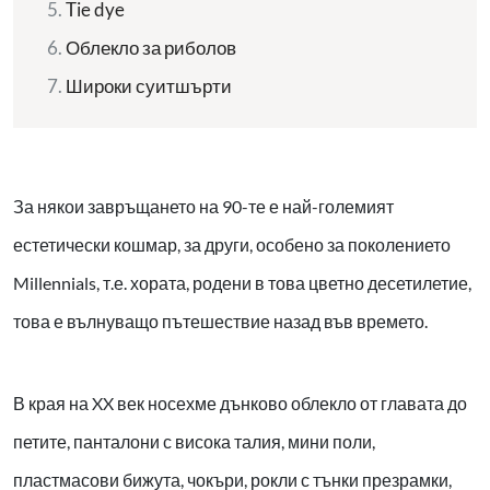
Tie dye
Облекло за риболов
Широки суитшърти
За някои завръщането на 90-те е най-големият
естетически кошмар, за други, особено за поколението
Millennials, т.е. хората, родени в това цветно десетилетие,
това е вълнуващо пътешествие назад във времето.
В края на XX век носехме дънково облекло от главата до
петите, панталони с висока талия, мини поли,
пластмасови бижута, чокъри, рокли с тънки презрамки,