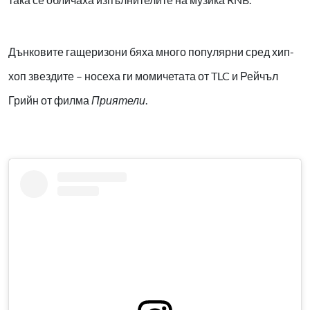
Дънковите гащеризони бяха много популярни сред хип-
хоп звездите – носеха ги момичетата от TLC и Рейчъл
Грийн от филма
Приятели
.