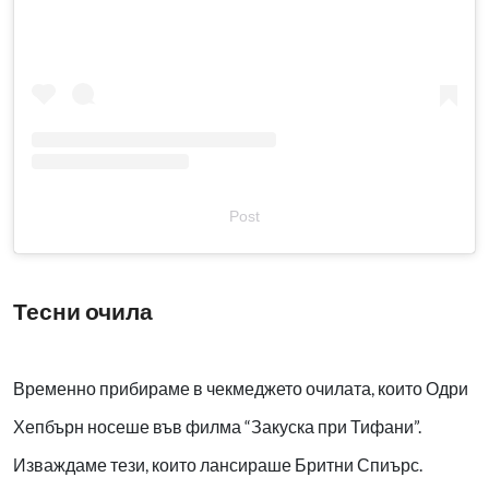
Post
Тесни очила
Временно прибираме в чекмеджето очилата, които Одри
Хепбърн носеше във филма “Закуска при Тифани”.
Изваждаме тези, които лансираше Бритни Спиърс.